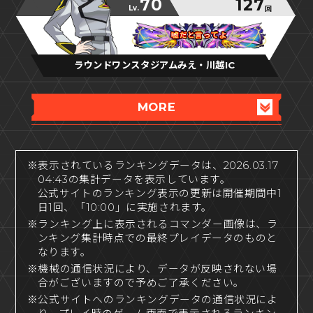
70
127
Lv.
回
嘘だと言ってよ
嘘だと言ってよ
嘘だと言ってよ
ラウンドワンスタジアムみえ・川越IC
MORE
※表示されているランキングデータは、2026.03.17
04:43の集計データを表示しています。
公式サイトのランキング表示の更新は開催期間中1
日1回、「10:00」に実施されます。
※ランキング上に表示されるコマンダー画像は、ラ
ンキング集計時点での最終プレイデータのものと
なります。
※機械の通信状況により、データが反映されない場
合がございますので予めご了承ください。
※公式サイトへのランキングデータの通信状況によ