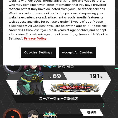
website with our social media, advertising and analytics partners,
三重県
who may combine it with other information that you have provided
1
to them or that they have collected from your use of their services.
あの運命のように
We do not set and use cookies for the purpose of improving your
website experience or advertisement or social media features or
70
332
web access analytics for our users under 16 years of age. Please
Lv.
回
click “Reject All Cookies” if you are below the age of 16. Please click
“Accept All Cookies” if you are 16 years of age or older, and accept
デスティニー！よーいどん
デスティニー！よーいどん
デスティニー！よーいどん
all cookies. To customize your cookie settings, please click “Cookie
Settings”.
Privacy Policy
GiGO生桑
Cookies Settings
Accept All Cookies
静岡県
2
ＭＯＭＯ
69
191
Lv.
回
一意専心のマフティー
一意専心のマフティー
一意専心のマフティー
スーパーウェーブ静岡店
岐阜県
3