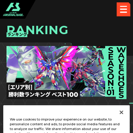
RANKING
ランキング
VE SEASON:01
東海
We use cookies to improve your experience on our website, to
personalize content and ads, to provide social media features and
to analyze our traffic. We share information about your use of our