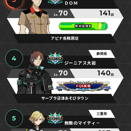
ＤＯＭ
70
141
Lv.
回
新米指揮官
新米指揮官
新米指揮官
アピナ各務原店
静岡県
4
ジーニアス大岩
70
140
Lv.
回
FQ5英傑
FQ5英傑
FQ5英傑
サープラ沼津あそびタウン
三重県
5
無敵のマイティ－