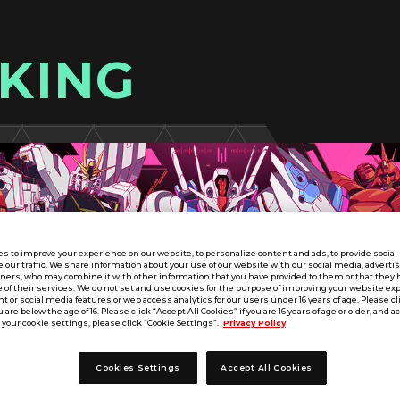
KING
s to improve your experience on our website, to personalize content and ads, to provide socia
e our traffic. We share information about your use of our website with our social media, adverti
tners, who may combine it with other information that you have provided to them or that they 
 of their services. We do not set and use cookies for the purpose of improving your website ex
 or social media features or web access analytics for our users under 16 years of age. Please cli
u are below the age of 16. Please click “Accept All Cookies” if you are 16 years of age or older, and a
your cookie settings, please click “Cookie Settings”.
Privacy Policy
Cookies Settings
Accept All Cookies
SEASON:04
北海道／東北