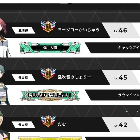
46
ヨーソローかいじゅう
北海道
Lv.
キャッツアイ
僕···人間
僕···人間
僕···人間
45
猛吹雪のしょりー
青森県
Lv.
ラウンドワン
突貫します！突貫します！
突貫します！突貫します！
突貫します！突貫します！
42
だむ
青森県
Lv.