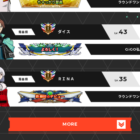
ラウンドワン
ちゃっかり彗星
ちゃっかり彗星
ちゃっかり彗星
43
ダイス
青森県
Lv.
GiGO
よろしく！
よろしく！
よろしく！
35
ＲＩＮＡ
青森県
Lv.
ラウンドワン
鉄華団☆デビュー
鉄華団☆デビュー
鉄華団☆デビュー
MORE