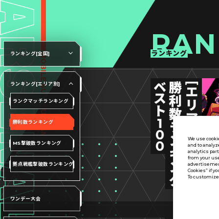
RAN
ランキング
ランキング[全国]
ランキング[エリア別]
ランクマッチランキング
勝利数ランキング
We use cookie
MS撃破数ランキング
and to analyz
analytics par
from your use
拠点戦艦撃破数ランキング
advertisement
Cookies” if yo
To customize 
ワンデー大会