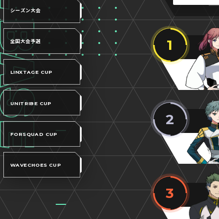
シーズン大会
1
全国大会予選
LINXTAGE CUP
UNITRIBE CUP
2
FORSQUAD CUP
WAVECHOES CUP
3