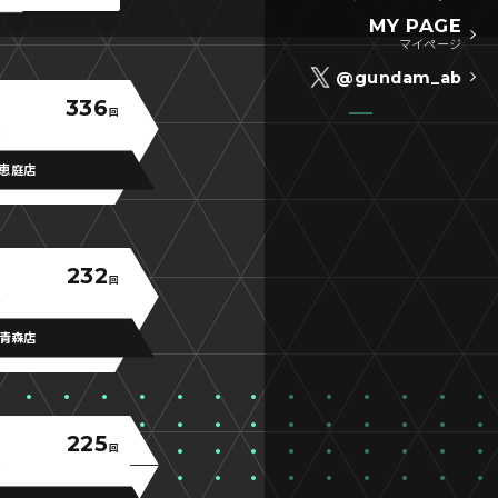
MY PAGE
マイページ
@gundam_ab
336
回
恵庭店
232
回
青森店
225
回