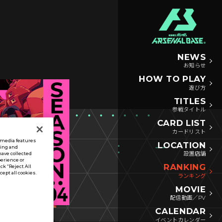
NEWS
お知らせ
HOW TO PLAY
遊び方
TITLES
参戦タイトル
CARD LIST
カードリスト
l media features
LOCATION
sing and
設置店舗
have collected
perience or
RANKING
ck “Reject All
ccept all cookies.
ランキング
MOVIE
配信動画／PV
CALENDAR
イベントカレンダー