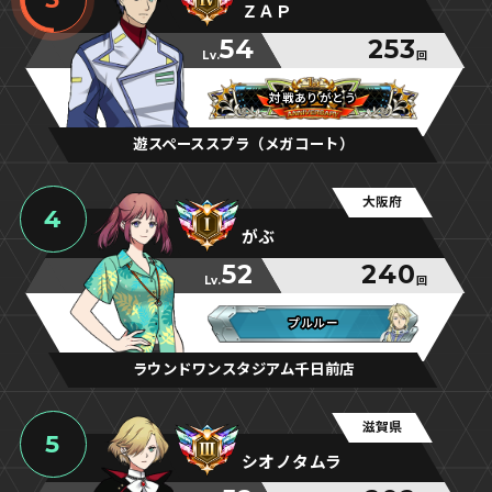
ＺＡＰ
54
253
Lv.
回
対戦ありがとう
対戦ありがとう
対戦ありがとう
遊スペーススプラ（メガコート）
大阪府
4
がぶ
52
240
Lv.
回
プルルー
プルルー
プルルー
ラウンドワンスタジアム千日前店
滋賀県
5
シオノタムラ