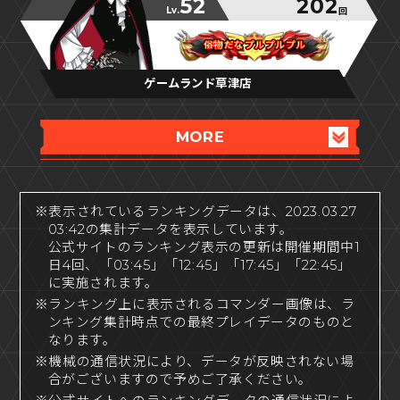
52
202
Lv.
回
俗物だなプルプルプル
俗物だなプルプルプル
俗物だなプルプルプル
ゲームランド草津店
MORE
※表示されているランキングデータは、2023.03.27
03:42の集計データを表示しています。
公式サイトのランキング表示の更新は開催期間中1
日4回、「03:45」「12:45」「17:45」「22:45」
に実施されます。
※ランキング上に表示されるコマンダー画像は、ラ
ンキング集計時点での最終プレイデータのものと
なります。
※機械の通信状況により、データが反映されない場
合がございますので予めご了承ください。