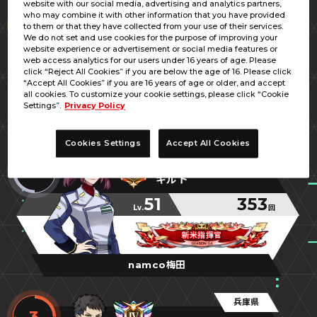
website with our social media, advertising and analytics partners,
大阪府
who may combine it with other information that you have provided
1
to them or that they have collected from your use of their services.
れすか
We do not set and use cookies for the purpose of improving your
website experience or advertisement or social media features or
54
362
web access analytics for our users under 16 years of age. Please
Lv.
回
click “Reject All Cookies” if you are below the age of 16. Please click
“Accept All Cookies” if you are 16 years of age or older, and accept
よろしく！1周年
よろしく！1周年
よろしく！1周年
all cookies. To customize your cookie settings, please click “Cookie
Settings”.
Privacy Policy
namco梅田
Cookies Settings
Accept All Cookies
大阪府
2
キルト
51
353
Lv.
回
新米指揮官
新米指揮官
新米指揮官
namco梅田
兵庫県
3