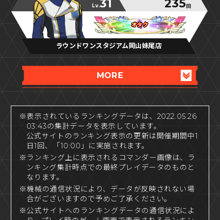
31
235
Lv.
回
オタク
オタク
オタク
ラウンドワンスタジアム岡山妹尾店
MORE
※表示されているランキングデータは、2022.05.26
03:43の集計データを表示しています。
公式サイトのランキング表示の更新は開催期間中1
日1回、「10:00」に実施されます。
※ランキング上に表示されるコマンダー画像は、ラ
ンキング集計時点での最終プレイデータのものと
なります。
※機械の通信状況により、データが反映されない場
合がございますので予めご了承ください。
※公式サイトへのランキングデータの通信状況によ