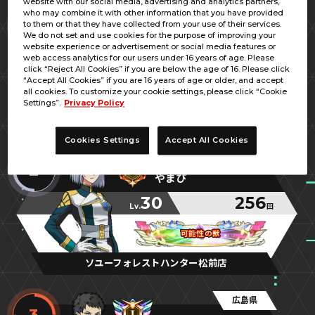
website with our social media, advertising and analytics partners,
岡山県
who may combine it with other information that you have provided
1
to them or that they have collected from your use of their services.
ぽこてち
We do not set and use cookies for the purpose of improving your
website experience or advertisement or social media features or
30
259
web access analytics for our users under 16 years of age. Please
Lv.
回
click “Reject All Cookies” if you are below the age of 16. Please click
“Accept All Cookies” if you are 16 years of age or older, and accept
人生
人生
人生
all cookies. To customize your cookie settings, please click “Cookie
Settings”.
Privacy Policy
ラウンドワンスタジアム岡山妹尾店
Cookies Settings
Accept All Cookies
愛媛県
2
やまぴ
30
256
Lv.
回
可能性の獣
可能性の獣
可能性の獣
ソユーフォレストハンター松前店
広島県
3