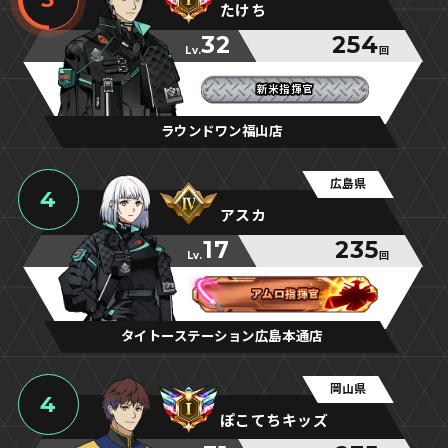
たけち
32
254
Lv.
回
新米指揮官
新米指揮官
新米指揮官
ラウンドワン福山店
広島県
4
アスカ
17
235
Lv.
回
アムロ指揮官
アムロ指揮官
アムロ指揮官
タイトーステーション広島本通店
岡山県
4
ぽこてちキッズ