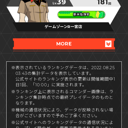
39
181
Lv.
回
新米指揮官
新米指揮官
新米指揮官
ゲームゾーンR一宮店
MORE
※表示されているランキングデータは、2022.08.25
03:43の集計データを表示しています。
公式サイトのランキング表示の更新は開催期間中1
日1回、「10:00」に実施されます。
※ランキング上に表示されるコマンダー画像は、ラ
ンキング集計時点での最終プレイデータのものと
なります。
※機械の通信状況により、データが反映されない場
合がございますので予めご了承ください。
※公式サイトへのランキングデータの通信状況によ