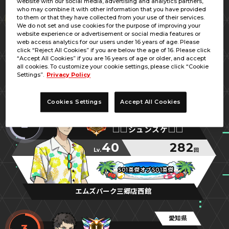
website with our social media, advertising and analytics partners,
愛知県
who may combine it with other information that you have provided
1
to them or that they have collected from your use of their services.
セード将軍
We do not set and use cookies for the purpose of improving your
website experience or advertisement or social media features or
40
301
web access analytics for our users under 16 years of age. Please
Lv.
回
click “Reject All Cookies” if you are below the age of 16. Please click
“Accept All Cookies” if you are 16 years of age or older, and accept
猛将☆ダリルダッジ
猛将☆ダリルダッジ
猛将☆ダリルダッジ
all cookies. To customize your cookie settings, please click “Cookie
Settings”.
Privacy Policy
ゲーム・キング・ジョイ
Cookies Settings
Accept All Cookies
愛知県
2
□□シュンスケ□□
40
282
Lv.
回
S01英傑オブS01英傑
S01英傑オブS01英傑
S01英傑オブS01英傑
エムズパーク三郷店西館
愛知県
3