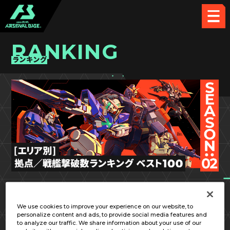
RANKING
ランキング
SEASON:02
東海
We use cookies to improve your experience on our website, to
personalize content and ads, to provide social media features and
to analyze our traffic. We share information about your use of our