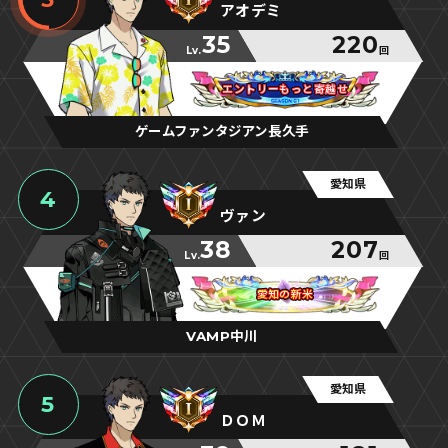
アオデミ
35
220
Lv.
回
エントリーもっと寄越せ
エントリーもっと寄越せ
エントリーもっと寄越せ
ゲームファンタジアン長久手
愛知県
4
ヴァン
38
207
Lv.
回
愛知の新米
愛知の新米
愛知の新米
VAMP中川
愛知県
5
ＤＯＭ