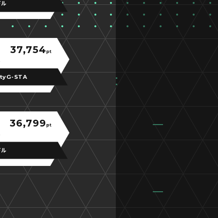
ドル
37,754
pt
tyG-STA
36,799
pt
ドル