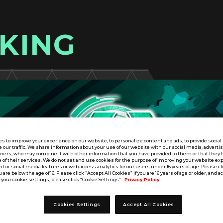
KING
s to improve your experience on our website, to personalize content and ads, to provide socia
e our traffic. We share information about your use of our website with our social media, adverti
tners, who may combine it with other information that you have provided to them or that they 
 of their services. We do not set and use cookies for the purpose of improving your website ex
 or social media features or web access analytics for our users under 16 years of age. Please cli
u are below the age of 16. Please click “Accept All Cookies” if you are 16 years of age or older, and a
your cookie settings, please click “Cookie Settings”.
Privacy Policy
Cookies Settings
Accept All Cookies
九州／沖縄