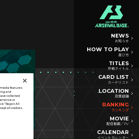
NEWS
お知らせ
HOW TO PLAY
遊び方
TITLES
参戦タイトル
CARD LIST
カードリスト
l media features
LOCATION
sing and
have collected
設置店舗
perience or
RANKING
ck “Reject All
ccept all cookies.
ランキング
MOVIE
配信動画／PV
CALENDAR
イベントカレンダー