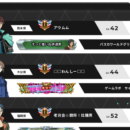
42
アウムム
熊本県
Lv.
パスカワールドグリ
ずっと強いね伊達男
ずっと強いね伊達男
ずっと強いね伊達男
44
□□わんしー□□
大分県
Lv.
ゲームラボ サ
オタク
オタク
オタク
52
老刃会☆闘将！拉麺男
福岡県
Lv.