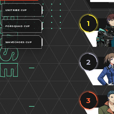
UNITRIBE CUP
1
FORSQUAD CUP
WAVECHOES CUP
2
3