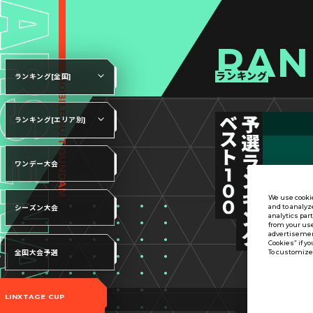
RAN
ランキング
ランキング[全国]
ランキング[エリア別]
ワンデー大会
We use cookie
and to analyz
シーズン大会
analytics par
from your use
advertisement
Cookies” if yo
To customize 
全国大会予選
LINXTAGE CUP