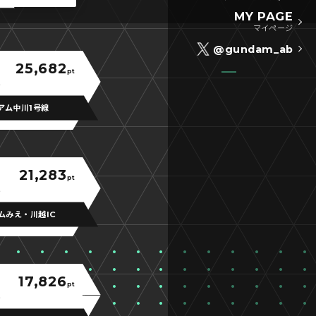
MY PAGE
マイページ
@gundam_ab
25,682
pt
アム中川1号線
21,283
pt
ムみえ・川越IC
17,826
pt