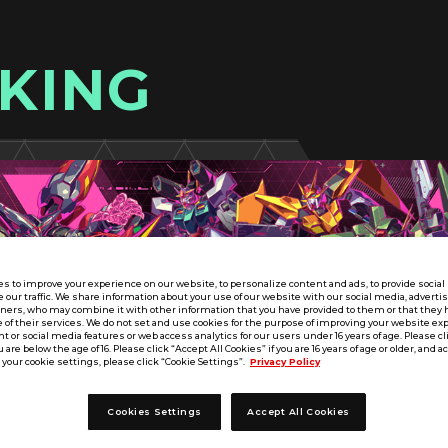
KING
s to improve your experience on our website, to personalize content and ads, to provide socia
e our traffic. We share information about your use of our website with our social media, adverti
tners, who may combine it with other information that you have provided to them or that they 
 of their services. We do not set and use cookies for the purpose of improving your website ex
 or social media features or web access analytics for our users under 16 years of age. Please cli
u are below the age of 16. Please click “Accept All Cookies” if you are 16 years of age or older, and a
your cookie settings, please click “Cookie Settings”.
Privacy Policy
Cookies Settings
Accept All Cookies
UT SEASON:04
東海