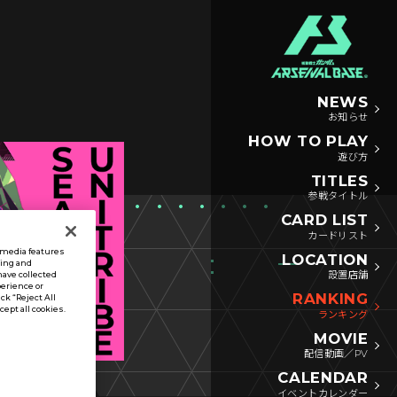
NEWS
お知らせ
HOW TO PLAY
遊び方
TITLES
参戦タイトル
CARD LIST
カードリスト
l media features
LOCATION
sing and
設置店舗
have collected
perience or
RANKING
ck “Reject All
ccept all cookies.
ランキング
MOVIE
配信動画／PV
CALENDAR
イベントカレンダー