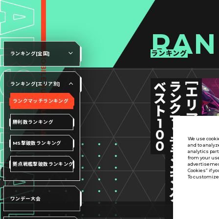
RAN
ランキング
ランキング[全国]
ランキング[エリア別]
ランクマッチランキング
勝利数ランキング
We use cookie
MS撃破数ランキング
and to analyz
analytics par
from your use
拠点戦艦撃破数ランキング
advertisement
Cookies” if yo
To customize 
ワンデー大会