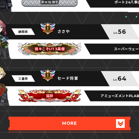
ポート24八事
新米指揮官
新米指揮官
新米指揮官
56
ささや
静岡県
Lv.
スーパーウェー
我々こそUT3英傑
我々こそUT3英傑
我々こそUT3英傑
64
セード将軍
三重県
Lv.
アミューズメントPLA
猛将
猛将
猛将
MORE