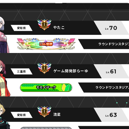
70
やたこ
愛知県
Lv.
ラウンドワンスタジ
LX4優勝
LX4優勝
LX4優勝
61
ゲーム開発部らーゆ
三重県
Lv.
ラウンドワンスタジア
モモイザーク
モモイザーク
モモイザーク
63
流星
愛知県
Lv.