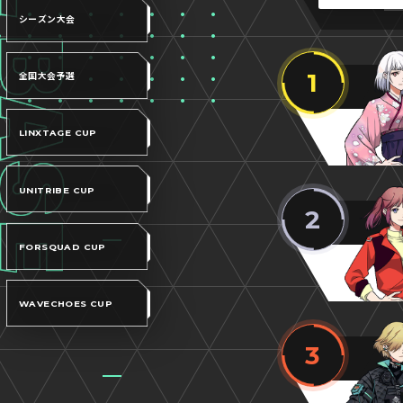
シーズン大会
1
全国大会予選
LINXTAGE CUP
UNITRIBE CUP
2
FORSQUAD CUP
WAVECHOES CUP
3