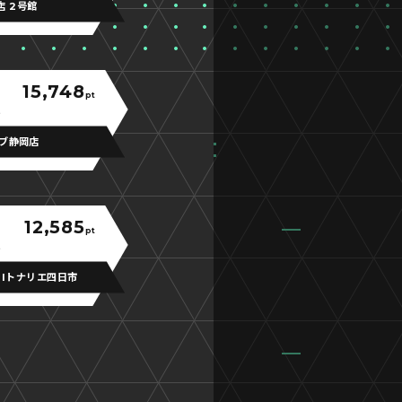
店 2号館
15,748
pt
ブ静岡店
12,585
pt
BIトナリエ四日市