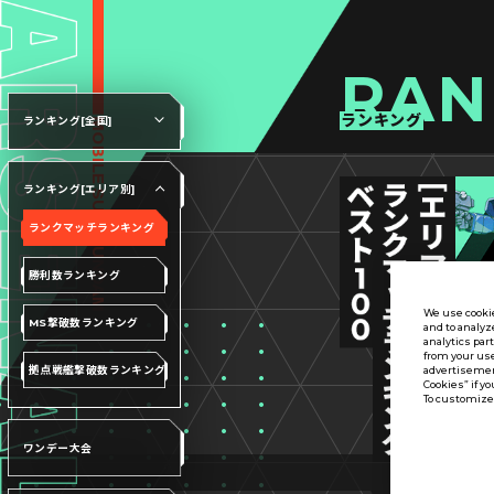
RAN
ランキング
ランキング[全国]
ランキング[エリア別]
ランクマッチランキング
勝利数ランキング
We use cookie
MS撃破数ランキング
and to analyz
analytics par
from your use
拠点戦艦撃破数ランキング
advertisement
Cookies” if yo
To customize 
ワンデー大会
L