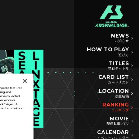
NEWS
お知らせ
HOW TO PLAY
遊び方
TITLES
参戦タイトル
CARD LIST
カードリスト
l media features
LOCATION
sing and
設置店舗
have collected
perience or
RANKING
ck “Reject All
ccept all cookies.
ランキング
MOVIE
配信動画／PV
CALENDAR
イベントカレンダー