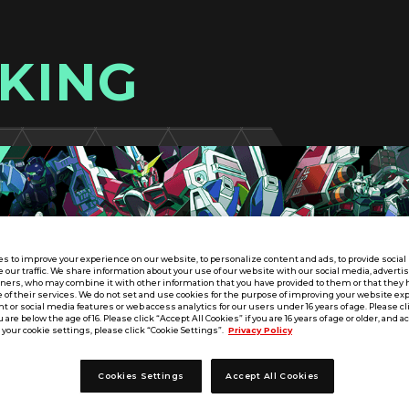
KING
s to improve your experience on our website, to personalize content and ads, to provide socia
e our traffic. We share information about your use of our website with our social media, adverti
tners, who may combine it with other information that you have provided to them or that they 
 of their services. We do not set and use cookies for the purpose of improving your website ex
 or social media features or web access analytics for our users under 16 years of age. Please cli
u are below the age of 16. Please click “Accept All Cookies” if you are 16 years of age or older, and a
your cookie settings, please click “Cookie Settings”.
Privacy Policy
Cookies Settings
Accept All Cookies
X SEASON:01
九州／沖縄