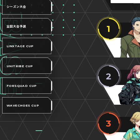
シーズン大会
1
全国大会予選
LINXTAGE CUP
UNITRIBE CUP
2
FORSQUAD CUP
WAVECHOES CUP
3