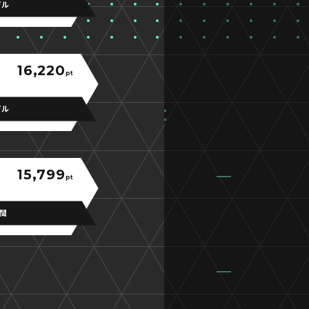
ドル
16,220
pt
ドル
15,799
pt
中間