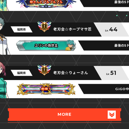
最後の5
母さんとプルプルプル
母さんとプルプルプル
母さんとプルプルプル
44
老刃会☆ホープマサ忍
福岡県
Lv.
最後の5
ユリンの救世主
ユリンの救世主
ユリンの救世主
51
老刃会☆りょーさん
福岡県
Lv.
GiGO
相棒！
相棒！
相棒！
MORE