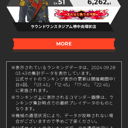
51
6,262
Lv.
pt
主人公と偽りの平和
主人公と偽りの平和
主人公と偽りの平和
ラウンドワンスタジアム堺中央環状店
MORE
※表示されているランキングデータは、2024.09.28
03:43の集計データを表示しています。
公式サイトのランキング表示の更新は開催期間中1
日4回、「03:45」「12:45」「17:45」「22:45」
に実施されます。
※ランキング上に表示されるコマンダー画像は、ラ
ンキング集計時点での最終プレイデータのものと
なります。
※機械の通信状況により、データが反映されない場
合がございますので予めご了承ください。