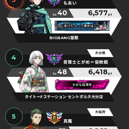
もあい
40
6,577
Lv.
pt
逃げたら一つ進めば二つ
逃げたら一つ進めば二つ
逃げたら一つ進めば二つ
BIGBANG室蘭
大分県
4
奇策士とがめ＝容赦姫
48
6,418
Lv.
pt
大分な指揮官
大分な指揮官
大分な指揮官
タイトーFステーション セントポルタ大分店
大阪府
5
真魔