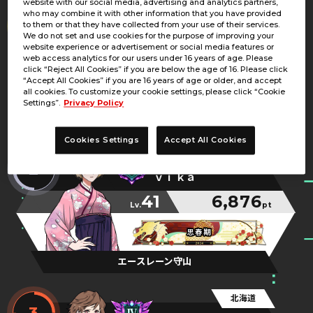
website with our social media, advertising and analytics partners,
埼玉県
who may combine it with other information that you have provided
1
to them or that they have collected from your use of their services.
ミ☆ノωり
We do not set and use cookies for the purpose of improving your
website experience or advertisement or social media features or
59
7,678
web access analytics for our users under 16 years of age. Please
Lv.
pt
click “Reject All Cookies” if you are below the age of 16. Please click
“Accept All Cookies” if you are 16 years of age or older, and accept
最強メンタルのノリノリ
最強メンタルのノリノリ
最強メンタルのノリノリ
all cookies. To customize your cookie settings, please click “Cookie
Settings”.
Privacy Policy
アドアーズ和光
Cookies Settings
Accept All Cookies
滋賀県
2
ｖｉｋａ
41
6,876
Lv.
pt
思春期
思春期
思春期
エースレーン守山
北海道
3