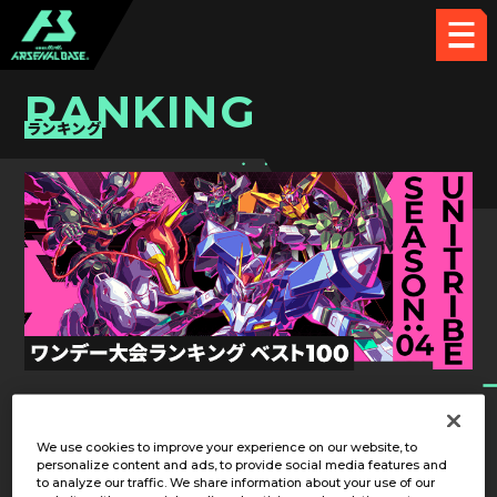
RANKING
ランキング
UT SEASON:04
第4回
We use cookies to improve your experience on our website, to
personalize content and ads, to provide social media features and
to analyze our traffic. We share information about your use of our