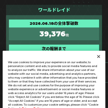
ワールドレイド
2026.06.18の全体撃破数
39,376
機
次の報酬まで
624
あと
機
We use cookies to improve your experience on our website, to
personalize content and ads, to provide social media features and
to analyze our traffic. We share information about your use of our
達成時の追加報酬
website with our social media, advertising and analytics partners,
who may combine it with other information that you have provided
to them or that they have collected from your use of their services.
報酬内容
個数
We do not set and use cookies for the purpose of improving your
website experience or advertisement or social media features or
web access analytics for our users under 16 years of age. Please
PL記章WR(クェス)
1
click “Reject All Cookies” if you are below the age of 16. Please click
“Accept All Cookies” if you are 16 years of age or older, and accept
all cookies. To customize your cookie settings, please click “Cookie
プレミアムVEブースターチケット
10