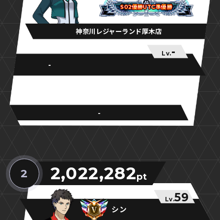
S02優勝UTC準優勝
S02優勝UTC準優勝
S02優勝UTC準優勝
神奈川レジャーランド厚木店
-
Lv.
-
-
2,022,282
2
pt
59
Lv.
シン