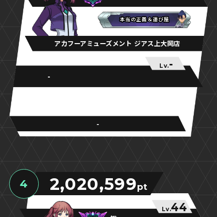
本当の正義＆運び屋
本当の正義＆運び屋
本当の正義＆運び屋
アカフーアミューズメント ジアス上大岡店
-
Lv.
-
-
2,020,599
4
pt
44
Lv.