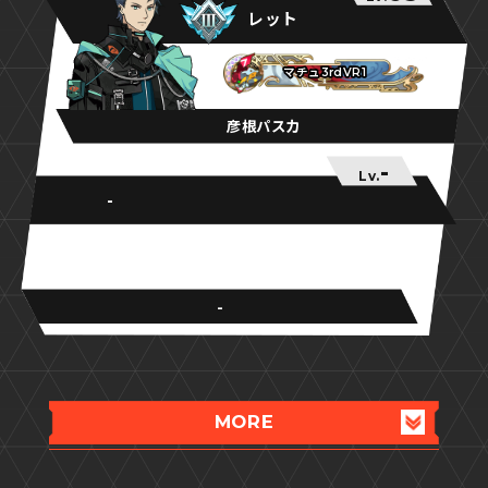
レット
マチュ3rdVR1
マチュ3rdVR1
マチュ3rdVR1
彦根パスカ
-
Lv.
-
-
MORE