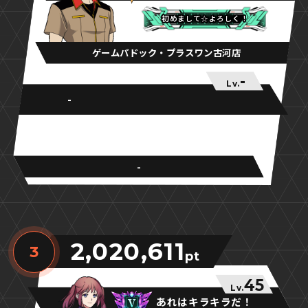
初めまして☆よろしく！
初めまして☆よろしく！
初めまして☆よろしく！
ゲームパドック・プラスワン古河店
-
Lv.
-
-
2,020,611
3
pt
45
Lv.
あれはキラキラだ！