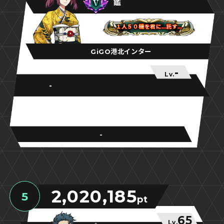
鑑
１人５０機を君に…託す…
１人５０機を君に…託す…
１人５０機を君に…託す…
GiGO港北インター
-
Lv.
-
-
2,020,185
5
pt
65
Lv.