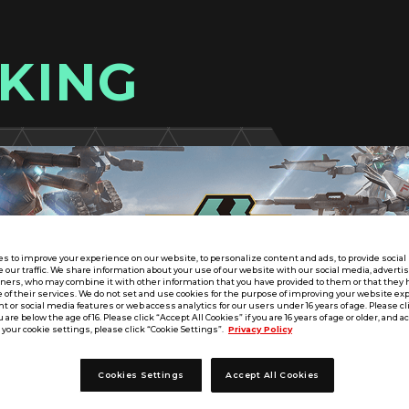
KING
s to improve your experience on our website, to personalize content and ads, to provide socia
e our traffic. We share information about your use of our website with our social media, adverti
tners, who may combine it with other information that you have provided to them or that they 
 of their services. We do not set and use cookies for the purpose of improving your website ex
 or social media features or web access analytics for our users under 16 years of age. Please cli
u are below the age of 16. Please click “Accept All Cookies” if you are 16 years of age or older, and a
your cookie settings, please click “Cookie Settings”.
Privacy Policy
Cookies Settings
Accept All Cookies
近畿