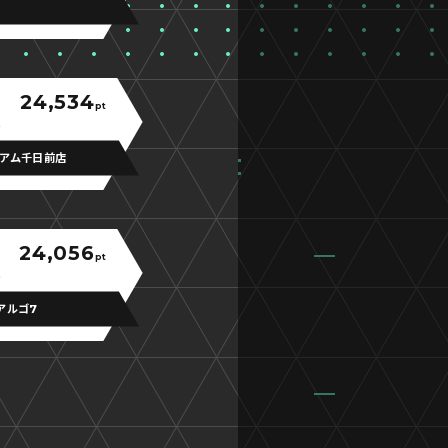
24,534
pt
アム千日前店
24,056
pt
アルゴ7