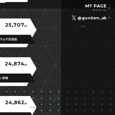
MY PAGE
マイページ
@gundam_ab
25,707
pt
アム千日前店
24,874
pt
ノ彦根
24,862
pt