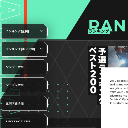
RAN
ランキング
ランキング[全国]
ランキング[エリア別]
ワンデー大会
We use cookie
and to analyz
シーズン大会
analytics par
from your use
advertisement
Cookies” if yo
To customize 
全国大会予選
LINXTAGE CUP