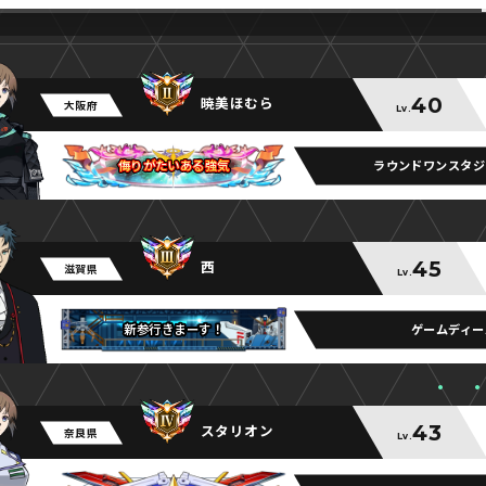
40
暁美ほむら
大阪府
Lv.
ラウンドワンスタジ
侮りがたいある強気
侮りがたいある強気
侮りがたいある強気
45
西
滋賀県
Lv.
ゲームディー
新参行きまーす！
新参行きまーす！
新参行きまーす！
43
スタリオン
奈良県
Lv.