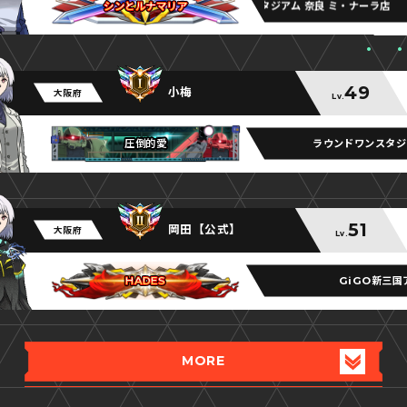
ラウンドワンスタジアム 奈良 ミ・ナーラ店
シンとルナマリア
シンとルナマリア
シンとルナマリア
49
小梅
大阪府
Lv.
ラウンドワンスタジ
圧倒的愛
圧倒的愛
圧倒的愛
51
岡田【公式】
大阪府
Lv.
GiGO新三国
HADES
HADES
HADES
MORE