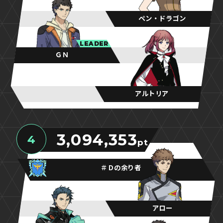
ペン・ドラゴン
LEADER
ＧＮ
アルトリア
3,094,353
4
pt
＃Ｄの余り者
アロー