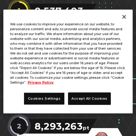
8,537,403
1
pt
We use cookies to improve your experience on our website, to
百日戦役
personalize content and ads, to provide social media features and
to analyze our traffic. We share information about your use of our
website with our social media, advertising and analytics partners,
who may combine it with other information that you have provided
LEADER
to them or that they have collected from your use of their services.
鹿之助／ＭＭＣ
We do not set and use cookies for the purpose of improving your
website experience or advertisement or social media features or
web access analytics for our users under 16 years of age. Please
click “Reject All Cookies” if you are below the age of 16. Please click
“Accept All Cookies” if you are 16 years of age or older, and accept
ＬＤＬ
all cookies. To customize your cookie settings, please click “Cookie
Settings”.
Privacy Policy
レーヴェ
Cookies Settings
Accept All Cookies
8,293,263
2
pt