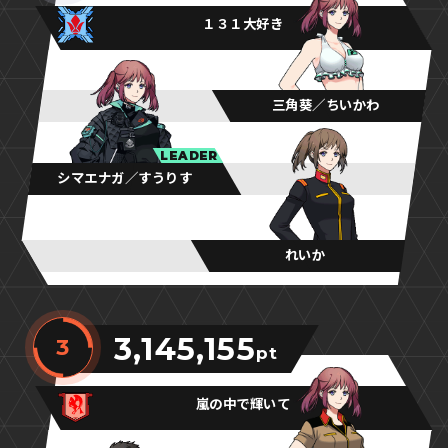
１３１大好き
三角葵／ちいかわ
LEADER
シマエナガ／すうりす
れいか
3,145,155
3
pt
嵐の中で輝いて