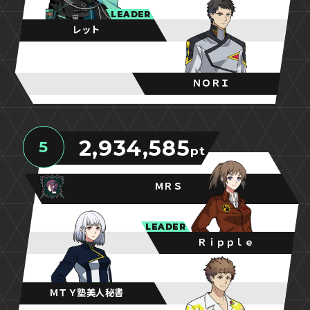
LEADER
レット
ＮＯＲＩ
2,934,585
5
pt
ＭＲＳ
LEADER
Ｒｉｐｐｌｅ
ＭＴＹ塾美人秘書