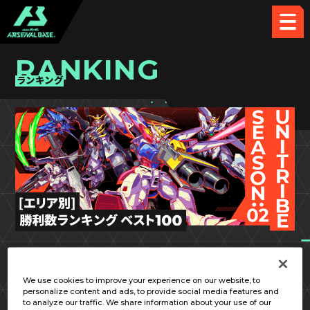
RANKING
ランキング
UT SEASON:02
関東①
We use cookies to improve your experience on our website, to
personalize content and ads, to provide social media features and
to analyze our traffic. We share information about your use of our