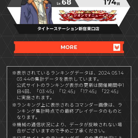
68
174
Lv.
回
ネオ・ジオンですニューイヤー
ネオ・ジオンですニューイヤー
ネオ・ジオンですニューイヤー
タイトーステーション新宿東口店
MORE
※表示されているランキングデータは、2024.05.14
03:44の集計データを表示しています。
公式サイトのランキング表示の更新は開催期間中1
日4回、「03:45」「12:45」「17:45」「22:45」
に実施されます。
※ランキング上に表示されるコマンダー画像は、ラ
ンキング集計時点での最終プレイデータのものと
なります。
※機械の通信状況により、データが反映されない場
合がございますので予めご了承ください。