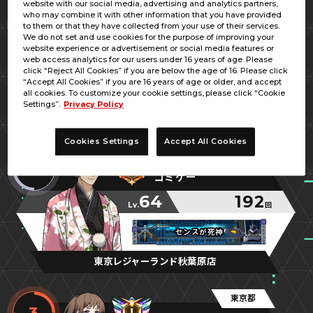
website with our social media, advertising and analytics partners,
埼玉県
who may combine it with other information that you have provided
1
to them or that they have collected from your use of their services.
レム／ＩＲ
We do not set and use cookies for the purpose of improving your
website experience or advertisement or social media features or
70
266
web access analytics for our users under 16 years of age. Please
Lv.
回
click “Reject All Cookies” if you are below the age of 16. Please click
“Accept All Cookies” if you are 16 years of age or older, and accept
覇神王
覇神王
覇神王
all cookies. To customize your cookie settings, please click “Cookie
Settings”.
Privacy Policy
埼玉レジャーランド大宮ラクーン店
Cookies Settings
Accept All Cookies
東京都
2
ゴミゲー
64
192
Lv.
回
センスが死神
センスが死神
センスが死神
東京レジャーランド秋葉原店
東京都
3