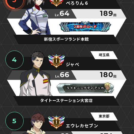
ぺろりん６
64
189
Lv.
回
2周年ガロード
2周年ガロード
2周年ガロード
新宿スポーツランド本館
埼玉県
4
ジャベ
66
180
Lv.
回
ライトニングディアッカ
ライトニングディアッカ
ライトニングディアッカ
タイトーステーション大宮店
東京都
5
エウレカセブン