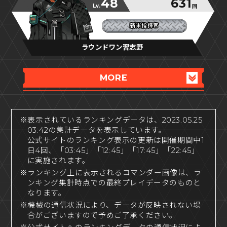
48
631
Lv.
回
新米指揮官
新米指揮官
新米指揮官
ラウンドワン習志野
MORE
※表示されているランキングデータは、2023.05.25
03:42の集計データを表示しています。
公式サイトのランキング表示の更新は開催期間中1
日4回、「03:45」「12:45」「17:45」「22:45」
に実施されます。
※ランキング上に表示されるコマンダー画像は、ラ
ンキング集計時点での最終プレイデータのものと
なります。
※機械の通信状況により、データが反映されない場
合がございますので予めご了承ください。