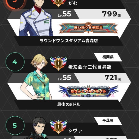
だむ
55
799
Lv.
回
舞い降りる剣彗星
舞い降りる剣彗星
舞い降りる剣彗星
ラウンドワンスタジアム青森店
福岡県
4
老刃会☆三代目昇龍
55
721
Lv.
回
母さんとプルプルプル
母さんとプルプルプル
母さんとプルプルプル
最後の5ドル
千葉県
5
シヴァ