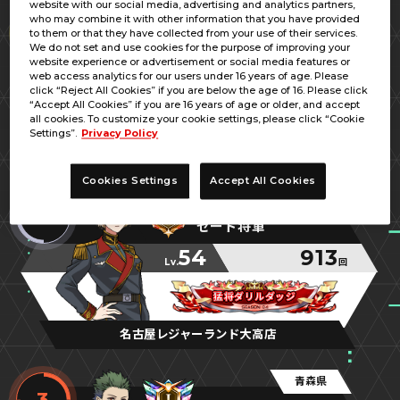
website with our social media, advertising and analytics partners,
埼玉県
who may combine it with other information that you have provided
1
to them or that they have collected from your use of their services.
新米指揮官
We do not set and use cookies for the purpose of improving your
website experience or advertisement or social media features or
54
1,263
web access analytics for our users under 16 years of age. Please
Lv.
回
click “Reject All Cookies” if you are below the age of 16. Please click
“Accept All Cookies” if you are 16 years of age or older, and accept
新米指揮官
新米指揮官
新米指揮官
all cookies. To customize your cookie settings, please click “Cookie
Settings”.
Privacy Policy
ウェアハウスアミューズ三橋店
Cookies Settings
Accept All Cookies
愛知県
2
セード将軍
54
913
Lv.
回
猛将ダリルダッジ
猛将ダリルダッジ
猛将ダリルダッジ
名古屋レジャーランド大高店
青森県
3