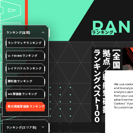
RAN
ランキング
ランキング[全国]
ランクマッチランキング
U-TRIBEランキング
レイドバトルランキング
勝利数ランキング
We use cookie
and to analyz
analytics par
MS撃破数ランキング
from your use
advertisement
Cookies” if yo
拠点戦艦撃破数ランキング
To customize 
ランキング[エリア別]