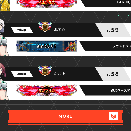
GiGO
人生が花火
人生が花火
人生が花火
59
れすか
大阪府
Lv.
ラウンドワ
よよろしく！
よよろしく！
よよろしく！
58
キルト
兵庫県
Lv.
遊スペースマ
オンライン
オンライン
オンライン
MORE