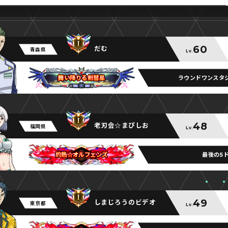
60
だむ
青森県
Lv.
ラウンドワンスタ
舞い降りる剣彗星
舞い降りる剣彗星
舞い降りる剣彗星
48
老刃会☆まぴしお
福岡県
Lv.
最後の5
灼熱☆オルフェンズ
灼熱☆オルフェンズ
灼熱☆オルフェンズ
49
しまじろうのビデオ
東京都
Lv.