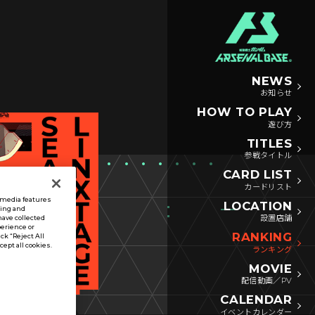
NEWS
お知らせ
HOW TO PLAY
遊び方
TITLES
参戦タイトル
CARD LIST
カードリスト
l media features
LOCATION
sing and
設置店舗
have collected
perience or
RANKING
ck “Reject All
ccept all cookies.
ランキング
MOVIE
配信動画／PV
CALENDAR
イベントカレンダー