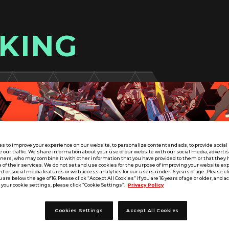
KING
s to improve your experience on our website, to personalize content and ads, to provide socia
e our traffic. We share information about your use of our website with our social media, adverti
tners, who may combine it with other information that you have provided to them or that they 
 of their services. We do not set and use cookies for the purpose of improving your website ex
 or social media features or web access analytics for our users under 16 years of age. Please cli
u are below the age of 16. Please click “Accept All Cookies” if you are 16 years of age or older, and a
your cookie settings, please click “Cookie Settings”.
Privacy Policy
Cookies Settings
Accept All Cookies
LX SEASON:02