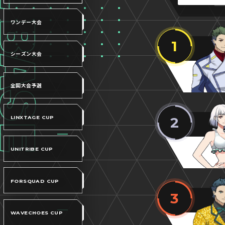
ワンデー大会
1
シーズン大会
全国大会予選
2
LINXTAGE CUP
UNITRIBE CUP
FORSQUAD CUP
3
WAVECHOES CUP