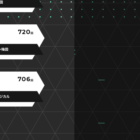
町田
720
回
ン梅田
706
回
ジカル