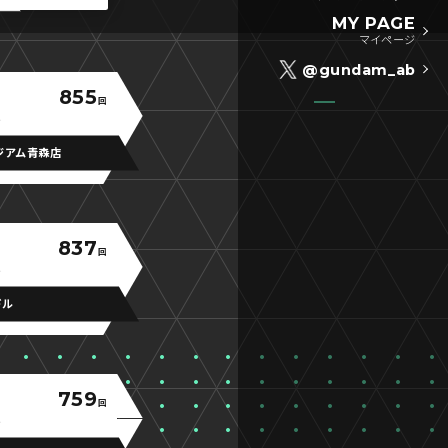
MY PAGE
マイページ
@gundam_ab
855
回
ジアム青森店
837
回
ドル
759
回