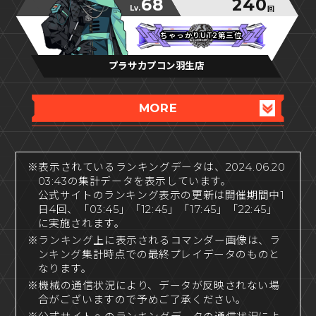
68
240
Lv.
回
ちゃっかりUT2第三位
ちゃっかりUT2第三位
ちゃっかりUT2第三位
プラサカプコン羽生店
MORE
※表示されているランキングデータは、2024.06.20
03:43の集計データを表示しています。
公式サイトのランキング表示の更新は開催期間中1
日4回、「03:45」「12:45」「17:45」「22:45」
に実施されます。
※ランキング上に表示されるコマンダー画像は、ラ
ンキング集計時点での最終プレイデータのものと
なります。
※機械の通信状況により、データが反映されない場
合がございますので予めご了承ください。