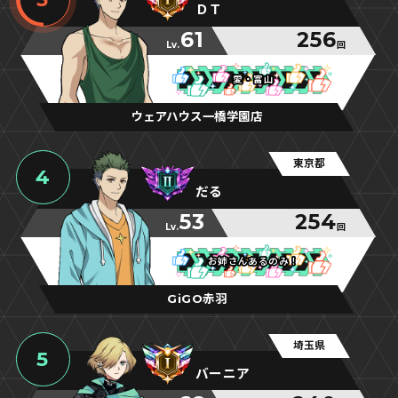
ＤＴ
61
256
Lv.
回
愛・富山
愛・富山
愛・富山
ウェアハウス一橋学園店
東京都
4
だる
53
254
Lv.
回
お姉さんあるのみ！
お姉さんあるのみ！
お姉さんあるのみ！
GiGO赤羽
埼玉県
5
バーニア