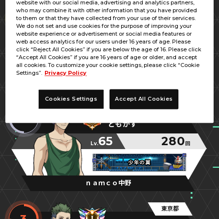
website with our social media, advertising and analytics partners,
東京都
who may combine it with other information that you have provided
1
to them or that they have collected from your use of their services.
アリュ
We do not set and use cookies for the purpose of improving your
website experience or advertisement or social media features or
63
310
web access analytics for our users under 16 years of age. Please
Lv.
回
click “Reject All Cookies” if you are below the age of 16. Please click
“Accept All Cookies” if you are 16 years of age or older, and accept
素人
素人
素人
all cookies. To customize your cookie settings, please click “Cookie
Settings”.
Privacy Policy
namco巣鴨店
Cookies Settings
Accept All Cookies
東京都
2
ともかず
65
280
Lv.
回
少年の翼
少年の翼
少年の翼
ｎａｍｃｏ中野
東京都
3