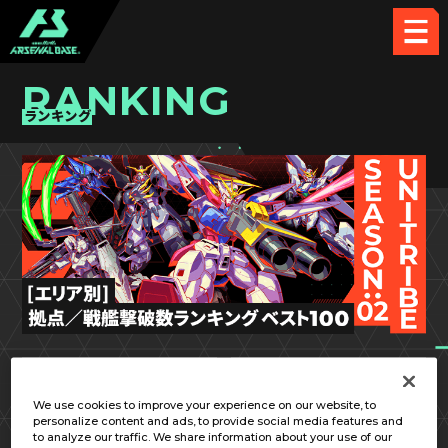
RANKING
ランキング
UT SEASON:02
関東①
We use cookies to improve your experience on our website, to
personalize content and ads, to provide social media features and
to analyze our traffic. We share information about your use of our