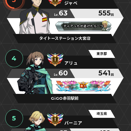
ジャベ
63
555
Lv.
回
ディアッカが逃げたら一つ
ディアッカが逃げたら一つ
ディアッカが逃げたら一つ
タイトーステーション大宮店
東京都
4
アリュ
60
541
Lv.
回
素人
素人
素人
GiGO赤羽駅前
埼玉県
5
バーニア