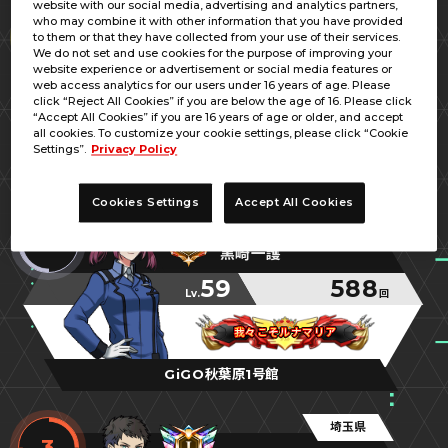
website with our social media, advertising and analytics partners,
埼玉県
who may combine it with other information that you have provided
1
to them or that they have collected from your use of their services.
レム／ＩＲ
We do not set and use cookies for the purpose of improving your
website experience or advertisement or social media features or
68
698
web access analytics for our users under 16 years of age. Please
Lv.
回
click “Reject All Cookies” if you are below the age of 16. Please click
“Accept All Cookies” if you are 16 years of age or older, and accept
覇神王
覇神王
覇神王
all cookies. To customize your cookie settings, please click “Cookie
Settings”.
Privacy Policy
タイトーステーション大宮店
Cookies Settings
Accept All Cookies
東京都
2
黒崎一護
59
588
Lv.
回
我々こそルナマリア
我々こそルナマリア
我々こそルナマリア
GiGO秋葉原1号館
埼玉県
3