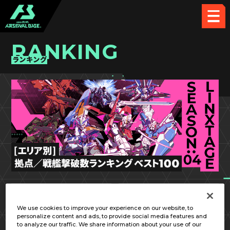
RANKING
ランキング
LX SEASON:04
関東①
We use cookies to improve your experience on our website, to
personalize content and ads, to provide social media features and
to analyze our traffic. We share information about your use of our