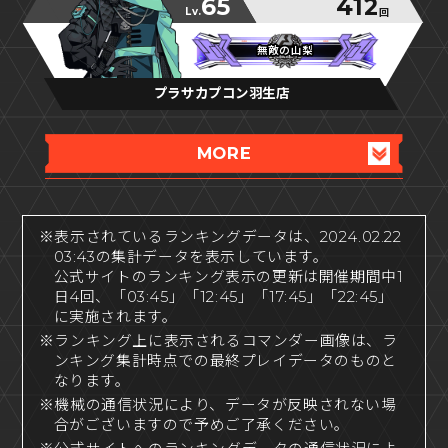
65
412
Lv.
回
無敵の山梨
無敵の山梨
無敵の山梨
プラサカプコン羽生店
MORE
※表示されているランキングデータは、2024.02.22
03:43の集計データを表示しています。
公式サイトのランキング表示の更新は開催期間中1
日4回、「03:45」「12:45」「17:45」「22:45」
に実施されます。
※ランキング上に表示されるコマンダー画像は、ラ
ンキング集計時点での最終プレイデータのものと
なります。
※機械の通信状況により、データが反映されない場
合がございますので予めご了承ください。