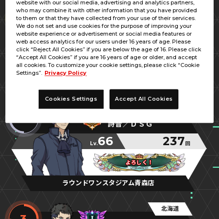
website with our social media, advertising and analytics partners,
北海道
who may combine it with other information that you have provided
1
to them or that they have collected from your use of their services.
おおたけかつや
We do not set and use cookies for the purpose of improving your
website experience or advertisement or social media features or
54
270
web access analytics for our users under 16 years of age. Please
Lv.
回
click “Reject All Cookies” if you are below the age of 16. Please click
“Accept All Cookies” if you are 16 years of age or older, and accept
思春期
思春期
思春期
all cookies. To customize your cookie settings, please click “Cookie
Settings”.
Privacy Policy
遊ランド西御料店
Cookies Settings
Accept All Cookies
青森県
2
詩音／ＤＳＧ
66
237
Lv.
回
よろしく！
よろしく！
よろしく！
ラウンドワンスタジアム青森店
北海道
3