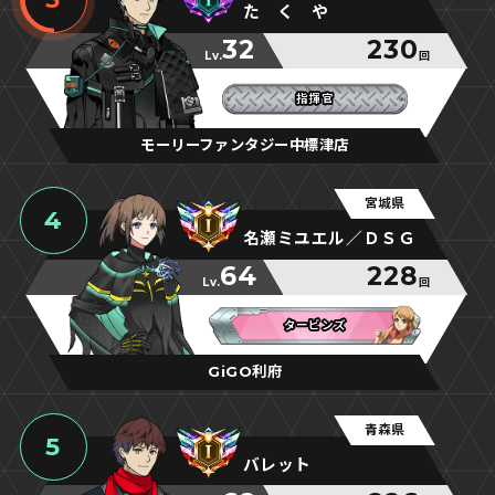
た く や
32
230
Lv.
回
指揮官
指揮官
指揮官
モーリーファンタジー中標津店
宮城県
4
名瀬ミユエル／ＤＳＧ
64
228
Lv.
回
タービンズ
タービンズ
タービンズ
GiGO利府
青森県
5
バレット