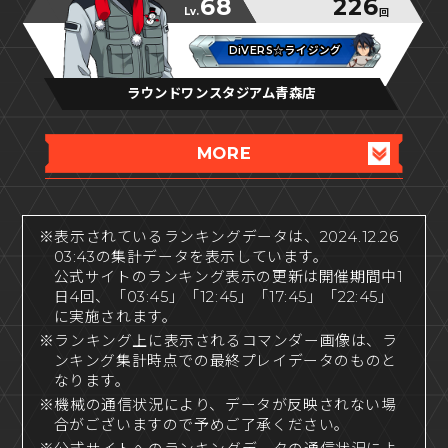
68
226
Lv.
回
DiVERS☆ライジング
DiVERS☆ライジング
DiVERS☆ライジング
ラウンドワンスタジアム青森店
MORE
※表示されているランキングデータは、2024.12.26
03:43の集計データを表示しています。
公式サイトのランキング表示の更新は開催期間中1
日4回、「03:45」「12:45」「17:45」「22:45」
に実施されます。
※ランキング上に表示されるコマンダー画像は、ラ
ンキング集計時点での最終プレイデータのものと
なります。
※機械の通信状況により、データが反映されない場
合がございますので予めご了承ください。