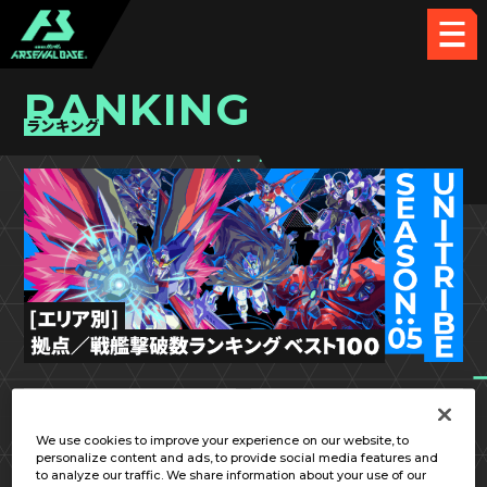
RANKING
ランキング
UT SEASON:05
北海道／東北
We use cookies to improve your experience on our website, to
personalize content and ads, to provide social media features and
to analyze our traffic. We share information about your use of our