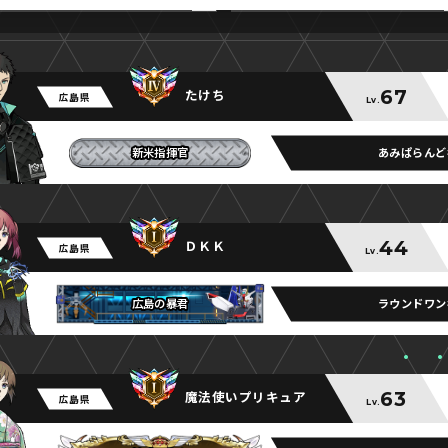
67
たけち
広島県
Lv.
あみぱらんど
新米指揮官
新米指揮官
新米指揮官
44
ＤＫＫ
広島県
Lv.
ラウンドワン
広島の暴君
広島の暴君
広島の暴君
63
魔法使いプリキュア
広島県
Lv.