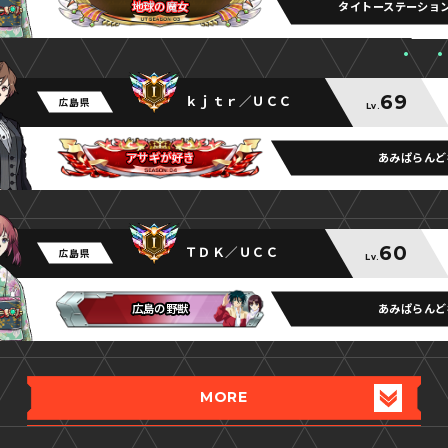
タイトーステーショ
地球の魔女
地球の魔女
地球の魔女
69
ｋｊｔｒ／ＵＣＣ
広島県
Lv.
あみぱらんど
アサギが好き
アサギが好き
アサギが好き
60
ＴＤＫ／ＵＣＣ
広島県
Lv.
あみぱらんど
広島の野獣
広島の野獣
広島の野獣
MORE