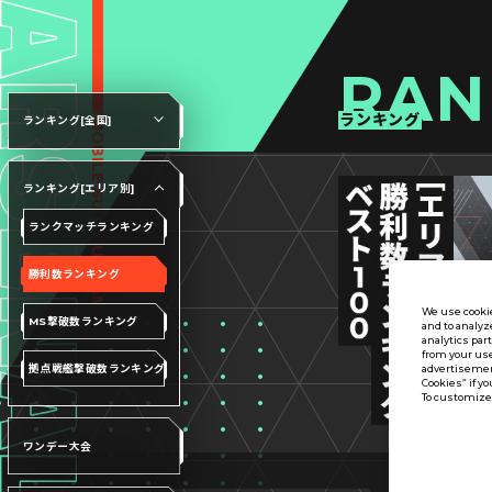
RAN
ランキング
ランキング[全国]
ランキング[エリア別]
ランクマッチランキング
勝利数ランキング
We use cookie
MS撃破数ランキング
and to analyz
analytics par
from your use
拠点戦艦撃破数ランキング
advertisement
Cookies” if yo
To customize 
ワンデー大会