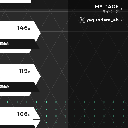
MY PAGE
マイページ
@gundam_ab
146
回
福山店
119
回
福山店
106
回