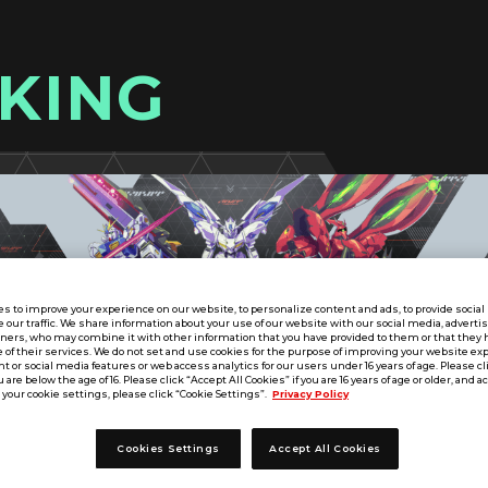
KING
s to improve your experience on our website, to personalize content and ads, to provide socia
e our traffic. We share information about your use of our website with our social media, adverti
tners, who may combine it with other information that you have provided to them or that they 
 of their services. We do not set and use cookies for the purpose of improving your website ex
 or social media features or web access analytics for our users under 16 years of age. Please cli
u are below the age of 16. Please click “Accept All Cookies” if you are 16 years of age or older, and a
your cookie settings, please click “Cookie Settings”.
Privacy Policy
Cookies Settings
Accept All Cookies
UT SEASON:06
中国／四国