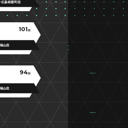
ン広島紙屋町店
101
回
福山店
94
回
福山店