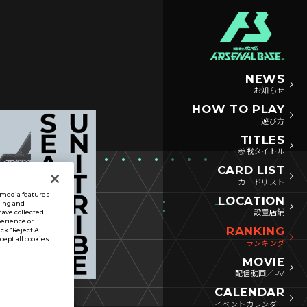
NEWS
お知らせ
HOW TO PLAY
遊び方
TITLES
参戦タイトル
CARD LIST
カードリスト
l media features
LOCATION
sing and
設置店舗
have collected
perience or
RANKING
ck “Reject All
ccept all cookies.
ランキング
MOVIE
配信動画／PV
CALENDAR
イベントカレンダー