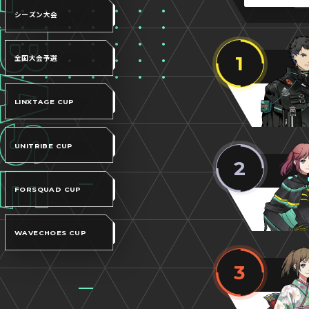
シーズン大会
1
全国大会予選
LINXTAGE CUP
UNITRIBE CUP
2
FORSQUAD CUP
WAVECHOES CUP
3