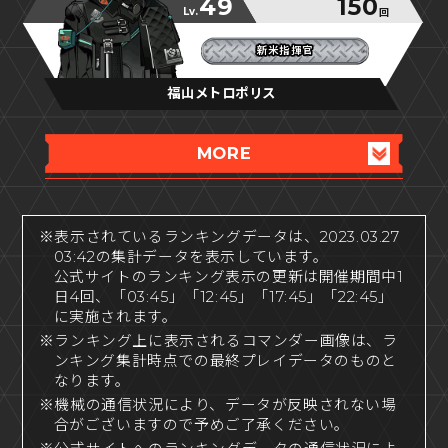
49
150
Lv.
回
新米指揮官
新米指揮官
新米指揮官
福山メトロポリス
MORE
※表示されているランキングデータは、2023.03.27
03:42の集計データを表示しています。
公式サイトのランキング表示の更新は開催期間中1
日4回、「03:45」「12:45」「17:45」「22:45」
に実施されます。
※ランキング上に表示されるコマンダー画像は、ラ
ンキング集計時点での最終プレイデータのものと
なります。
※機械の通信状況により、データが反映されない場
合がございますので予めご了承ください。