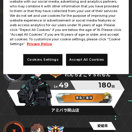
website with our social media, advertising and analytics partners,
広島県
who may combine it with other information that you have provided
1
to them or that they have collected from your use of their services.
キジトラ
We do not set and use cookies for the purpose of improving your
website experience or advertisement or social media features or
46
192
web access analytics for our users under 16 years of age. Please
Lv.
回
click “Reject All Cookies” if you are below the age of 16. Please click
“Accept All Cookies” if you are 16 years of age or older, and accept
ルー開発中
ルー開発中
ルー開発中
all cookies. To customize your cookie settings, please click “Cookie
Settings”.
Privacy Policy
あみぱらんど福山店
Cookies Settings
Accept All Cookies
岡山県
2
れんちょこＶＳれもん
49
180
Lv.
回
黄昏の魔弾
黄昏の魔弾
黄昏の魔弾
アミパラ岡山店
愛媛県
3