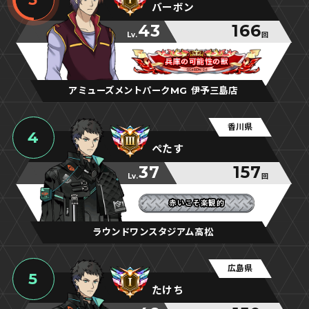
バーボン
43
166
Lv.
回
兵庫の可能性の獣
兵庫の可能性の獣
兵庫の可能性の獣
アミューズメントパークMG 伊予三島店
香川県
4
ぺたす
37
157
Lv.
回
赤いこそ楽観的
赤いこそ楽観的
赤いこそ楽観的
ラウンドワンスタジアム高松
広島県
5
たけち