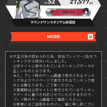
52
27,577
Lv.
pt
よろしく！
よろしく！
よろしく！
ラウンドワンスタジアム秋田店
MORE
※不正行為が認められた為、該当プレイヤー2名をラ
ンキングから除外いたしました。
公式サイトに表示されているランキングデータが
正しいものとなります。
また、プレイ時のゲーム画面で表示されるランキ
ングおよびマイページで表示されるランキング表
示とは異なります。ご了承ください。
入賞報酬は公式サイトに表示されているランキン
グデータに基づき対応させていただきますので、
プレイ時のゲーム画面でご確認ください。
お客様にはご迷惑をおかけし、誠に申し訳ござい