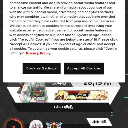
personalize content and ads, to provide social media features and
北海道
to analyze our traffic. We share information about your use of our
1
website with our social media, advertising and analytics partners,
ヒラ
who may combine it with other information that you have provided
to them or that they have collected from your use of their services.
44
28,914
Lv.
pt
We do not set and use cookies for the purpose of improving your
website experience or advertisement or social media features or
web access analytics for our users under 16 years of age. Please
でしゃばり後方支援
でしゃばり後方支援
でしゃばり後方支援
click “Reject All Cookies” if you are below the age of 16. Please click
“Accept All Cookies” if you are 16 years of age or older, and accept
ディノスパーク帯広
all cookies. To customize your cookie settings, please click “Cookie
Settings”.
Privacy Policy
三重県
2
Cookies Settings
Accept All Cookies
ごろー
40
28,197
Lv.
pt
でしゃばり
でしゃばり
でしゃばり
GiGO桑名
神奈川県
3