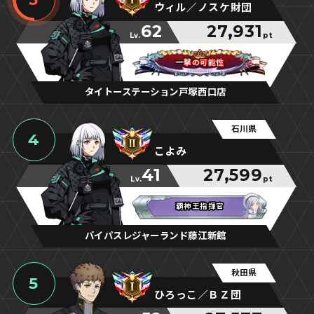
ウィル／ノスケ財団
62
27,931
Lv.
pt
一撃の可能性
一撃の可能性
一撃の可能性
タイトーステーション戸塚西口店
石川県
4
こよみ
41
27,599
Lv.
pt
覇神王指揮官
覇神王指揮官
覇神王指揮官
バイパスレジャーランド藤江新館
秋田県
5
ひろっこ／ＢＺ団