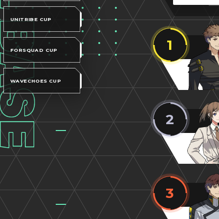
UNITRIBE CUP
1
FORSQUAD CUP
WAVECHOES CUP
2
3