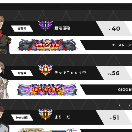
40
超電磁砲
滋賀県
Lv.
エースレーン
対戦やめてよね
対戦やめてよね
対戦やめてよね
56
デッキＴｅｓｔ中
宮城県
Lv.
GiGO
3周年☆始めました
3周年☆始めました
3周年☆始めました
51
まりーだ
神奈川県
Lv.