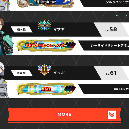
シルクハット伊
運命か自由か
運命か自由か
運命か自由か
58
マサヤ
栃木県
Lv.
シーサイドリゾートアミ
流派東方不敗のGコマンダー
流派東方不敗のGコマンダー
流派東方不敗のGコマンダー
61
イッポ
青森県
Lv.
PALOむ
覇神王
覇神王
覇神王
MORE