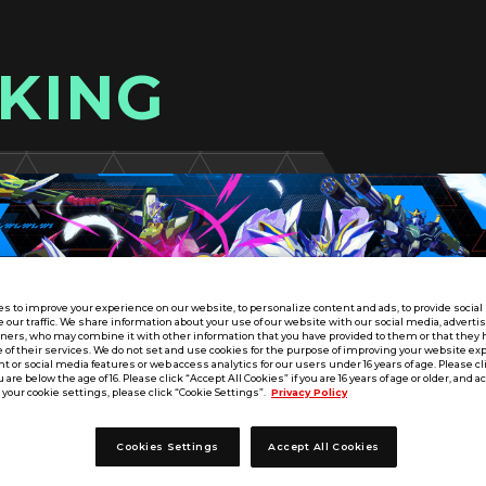
KING
s to improve your experience on our website, to personalize content and ads, to provide socia
e our traffic. We share information about your use of our website with our social media, adverti
tners, who may combine it with other information that you have provided to them or that they 
 of their services. We do not set and use cookies for the purpose of improving your website ex
 or social media features or web access analytics for our users under 16 years of age. Please cli
u are below the age of 16. Please click “Accept All Cookies” if you are 16 years of age or older, and a
your cookie settings, please click “Cookie Settings”.
Privacy Policy
Cookies Settings
Accept All Cookies
FQ SEASON:05