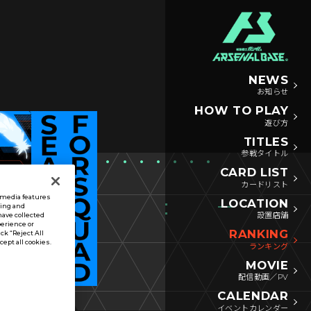
NEWS
お知らせ
HOW TO PLAY
遊び方
TITLES
参戦タイトル
CARD LIST
カードリスト
l media features
LOCATION
sing and
設置店舗
have collected
perience or
RANKING
ck “Reject All
ccept all cookies.
ランキング
MOVIE
配信動画／PV
CALENDAR
イベントカレンダー