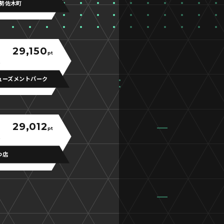
勢佐木町
29,150
pt
ューズメントパーク
29,012
pt
つ店