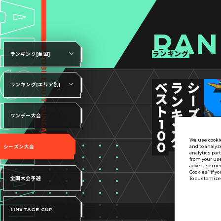
RAN
ランキング
ランキング[全国]
ランキング[エリア別]
ワンデー大会
We use cookie
and to analyz
シーズン大会
analytics par
from your use
advertisement
Cookies” if yo
全国大会予選
To customize 
LINXTAGE CUP