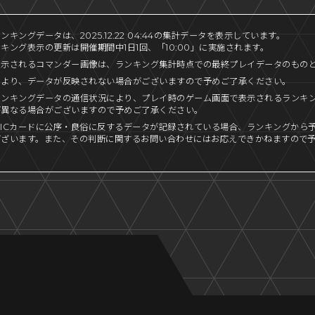
キングデータは、2025.12.22 04:44の集計データを表示しています。
キング表示の更新は開催期間中1日1回、「10:00」に実施されます。
表示されるコマンダー画像は、ランキング集計時点での最終プレイデータのもの
により、データが反映されない場合がございますので予めご了承ください。
ランキングデータの通信状況により、プレイ時のゲーム画面で表示されるランキ
が異なる場合がございますので予めご了承ください。
ICカードに公序・良俗に反するデータが記録されている場合、ランキングから
ございます。また、その判断に関するお問い合わせにはお応えできかねますので