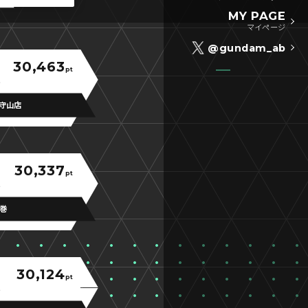
MY PAGE
マイページ
@gundam_ab
30,463
pt
守山店
30,337
pt
石巻
30,124
pt