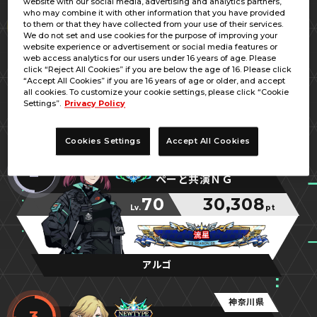
website with our social media, advertising and analytics partners,
大阪府
who may combine it with other information that you have provided
1
to them or that they have collected from your use of their services.
Ｌ
We do not set and use cookies for the purpose of improving your
website experience or advertisement or social media features or
70
30,504
web access analytics for our users under 16 years of age. Please
Lv.
pt
click “Reject All Cookies” if you are below the age of 16. Please click
“Accept All Cookies” if you are 16 years of age or older, and accept
シロー＆アイナ
シロー＆アイナ
シロー＆アイナ
all cookies. To customize your cookie settings, please click “Cookie
Settings”.
Privacy Policy
GiGO大阪道頓堀本店
Cookies Settings
Accept All Cookies
兵庫県
2
ぺーと共演ＮＧ
70
30,308
Lv.
pt
流星
流星
流星
アルゴ
神奈川県
3