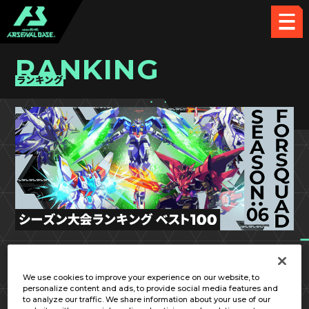
RANKING
ランキング
FQ SEASON:06
We use cookies to improve your experience on our website, to
personalize content and ads, to provide social media features and
to analyze our traffic. We share information about your use of our