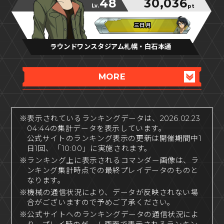
48
30,036
Lv.
pt
三日月
三日月
三日月
ラウンドワンスタジアム札幌・白石本通
MORE
※表示されているランキングデータは、2026.02.23
04:44の集計データを表示しています。
公式サイトのランキング表示の更新は開催期間中1
日1回、「10:00」に実施されます。
※ランキング上に表示されるコマンダー画像は、ラ
ンキング集計時点での最終プレイデータのものと
なります。
※機械の通信状況により、データが反映されない場
合がございますので予めご了承ください。
※公式サイトへのランキングデータの通信状況によ