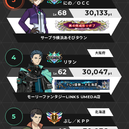
にの／ＯＣＣ
68
30,133
Lv.
pt
美の完成形☆ボブ
美の完成形☆ボブ
美の完成形☆ボブ
サープラ横浜あそびタウン
大阪府
4
リヲン
62
30,047
Lv.
pt
FQ4優勝こそ北海道
FQ4優勝こそ北海道
FQ4優勝こそ北海道
モーリーファンタジーLINKS UMEDA店
北海道
5
ぶし／ＫＰＰ