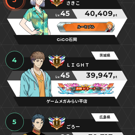
さきこ
45
40,409
Lv.
pt
ルーとプル
ルーとプル
ルーとプル
GiGO石岡
茨城県
4
ＬＩＧＨＴ
45
39,947
Lv.
pt
連勝がネーナ
連勝がネーナ
連勝がネーナ
ゲームメガみらい平店
広島県
5
ごろー