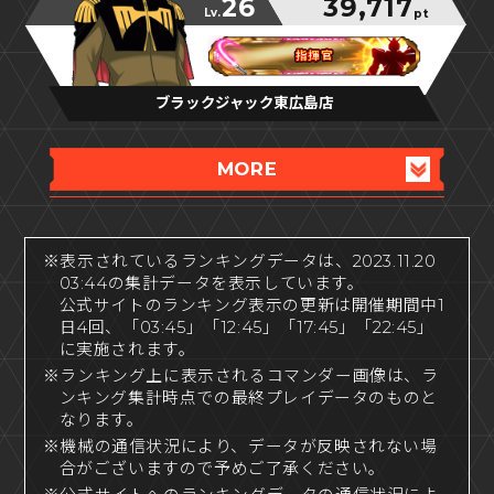
26
39,717
Lv.
pt
指揮官
指揮官
指揮官
ブラックジャック東広島店
MORE
※表示されているランキングデータは、2023.11.20
03:44の集計データを表示しています。
公式サイトのランキング表示の更新は開催期間中1
日4回、「03:45」「12:45」「17:45」「22:45」
に実施されます。
※ランキング上に表示されるコマンダー画像は、ラ
ンキング集計時点での最終プレイデータのものと
なります。
※機械の通信状況により、データが反映されない場
合がございますので予めご了承ください。