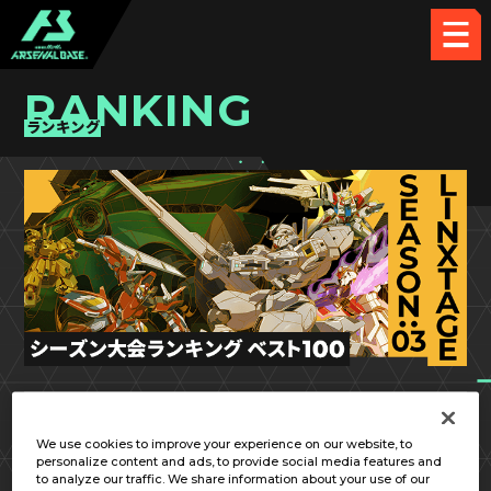
RANKING
ランキング
LX SEASON:03
We use cookies to improve your experience on our website, to
personalize content and ads, to provide social media features and
to analyze our traffic. We share information about your use of our