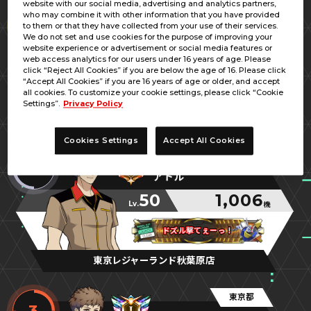
website with our social media, advertising and analytics partners,
東京都
who may combine it with other information that you have provided
1
to them or that they have collected from your use of their services.
ｓｎａｃｋ
We do not set and use cookies for the purpose of improving your
website experience or advertisement or social media features or
66
1,049
web access analytics for our users under 16 years of age. Please
Lv.
機
click “Reject All Cookies” if you are below the age of 16. Please click
“Accept All Cookies” if you are 16 years of age or older, and accept
新米指揮官
新米指揮官
新米指揮官
all cookies. To customize your cookie settings, please click “Cookie
Settings”.
Privacy Policy
プラサカプコン吉祥寺店
Cookies Settings
Accept All Cookies
東京都
2
アトル
50
1,006
Lv.
機
ドズル撃てぇーっ！
ドズル撃てぇーっ！
ドズル撃てぇーっ！
東京レジャーランド秋葉原店
東京都
3