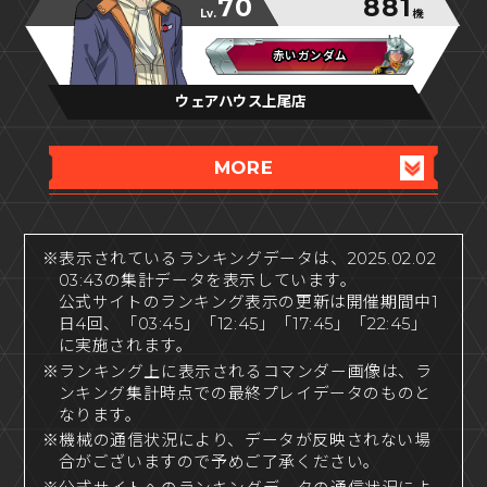
70
881
Lv.
機
赤いガンダム
赤いガンダム
赤いガンダム
ウェアハウス上尾店
MORE
※表示されているランキングデータは、2025.02.02
03:43の集計データを表示しています。
公式サイトのランキング表示の更新は開催期間中1
日4回、「03:45」「12:45」「17:45」「22:45」
に実施されます。
※ランキング上に表示されるコマンダー画像は、ラ
ンキング集計時点での最終プレイデータのものと
なります。
※機械の通信状況により、データが反映されない場
合がございますので予めご了承ください。