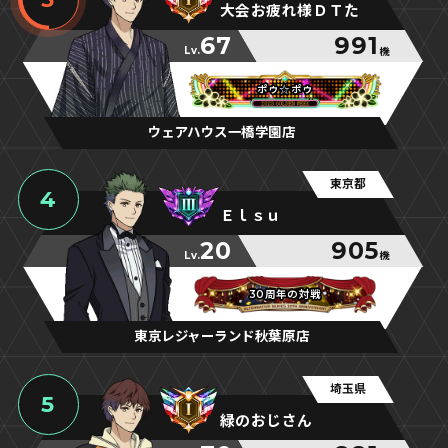
大会お疲れ様ＤＴた
67
991
Lv.
機
ポゥ☆ポゥ
ポゥ☆ポゥ
ポゥ☆ポゥ
ウェアハウス一橋学園店
東京都
4
Ｅｌｓｕ
20
905
Lv.
機
30周年の対戦
30周年の対戦
30周年の対戦
東京レジャーランド秋葉原店
埼玉県
5
緑のおじさん