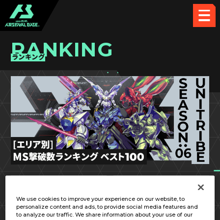
RANKING
ランキング
UT SEASON:06
関東①
We use cookies to improve your experience on our website, to
personalize content and ads, to provide social media features and
to analyze our traffic. We share information about your use of our