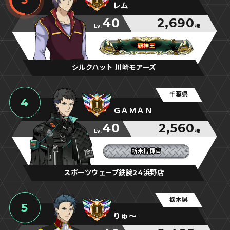
レム
40
2,690
Lv.
機
覇神王
覇神王
覇神王
シルクハット 川崎モアーズ
千葉県
4
ＧＡＭＡＮ
40
2,560
Lv.
機
新米指揮官
新米指揮官
新米指揮官
スポーツウェーブ鉄腕24浜野店
栃木県
5
りゅ～