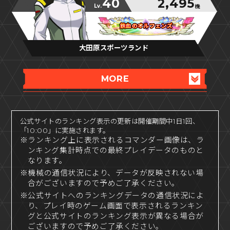
40
2,495
Lv.
機
鉄血のオルフェンズ
鉄血のオルフェンズ
鉄血のオルフェンズ
大田原スポーツランド
MORE
公式サイトのランキング表示の更新は開催期間中1日1回、
「10:00」に実施されます。
※ランキング上に表示されるコマンダー画像は、ラ
ンキング集計時点での最終プレイデータのものと
なります。
※機械の通信状況により、データが反映されない場
合がございますので予めご了承ください。
※公式サイトへのランキングデータの通信状況によ
り、プレイ時のゲーム画面で表示されるランキン
グと公式サイトのランキング表示が異なる場合が
ございますので予めご了承ください。