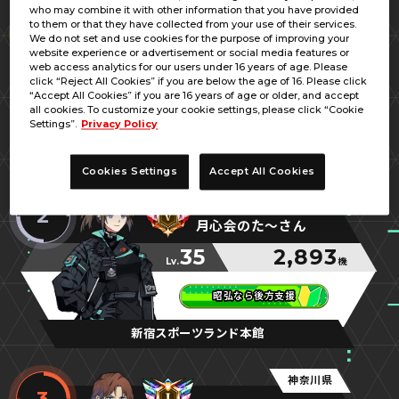
who may combine it with other information that you have provided
栃木県
to them or that they have collected from your use of their services.
1
We do not set and use cookies for the purpose of improving your
滝川クリティカル
website experience or advertisement or social media features or
web access analytics for our users under 16 years of age. Please
40
3,475
Lv.
機
click “Reject All Cookies” if you are below the age of 16. Please click
“Accept All Cookies” if you are 16 years of age or older, and accept
all cookies. To customize your cookie settings, please click “Cookie
全速前進！機関最大！
全速前進！機関最大！
全速前進！機関最大！
Settings”.
Privacy Policy
大田原スポーツランド
Cookies Settings
Accept All Cookies
東京都
2
月心会のた～さん
35
2,893
Lv.
機
昭弘なら後方支援
昭弘なら後方支援
昭弘なら後方支援
新宿スポーツランド本館
神奈川県
3