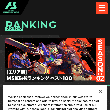
RANKING
ランキング
SEASON:02
関東
We use cookies to improve your experience on our website, to
personalize content and ads, to provide social media features and
to analyze our traffic. We share information about your use of our
website with our social media, advertising and analytics partners,