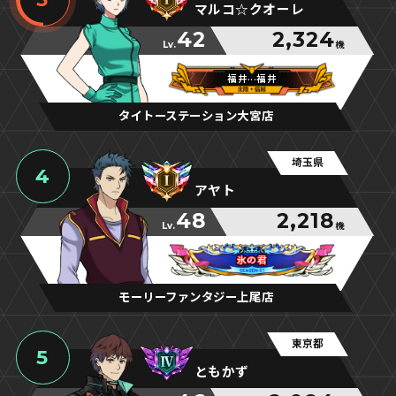
マルコ☆クオーレ
42
2,324
Lv.
機
福井···福井
福井···福井
福井···福井
タイトーステーション大宮店
埼玉県
4
アヤト
48
2,218
Lv.
機
氷の君
氷の君
氷の君
モーリーファンタジー上尾店
東京都
5
ともかず