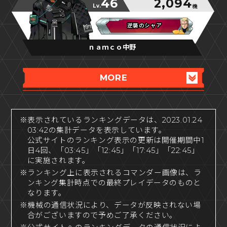
46
2,094
Lv.
機
逆襲のシャア
逆襲のシャア
逆襲のシャア
ｎａｍｃｏ中野
MORE
※表示されているランキングデータは、2023.01.24
03:42の集計データを表示しています。
公式サイトのランキング表示の更新は開催期間中1
日4回、「03:45」「12:45」「17:45」「22:45」
に実施されます。
※ランキング上に表示されるコマンダー画像は、ラ
ンキング集計時点での最終プレイデータのものと
なります。
※機械の通信状況により、データが反映されない場
合がございますので予めご了承ください。