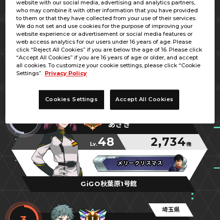
website with our social media, advertising and analytics partners,
埼玉県
who may combine it with other information that you have provided
1
to them or that they have collected from your use of their services.
レム
We do not set and use cookies for the purpose of improving your
website experience or advertisement or social media features or
50
3,806
web access analytics for our users under 16 years of age. Please
Lv.
機
click “Reject All Cookies” if you are below the age of 16. Please click
“Accept All Cookies” if you are 16 years of age or older, and accept
覇神王
覇神王
覇神王
all cookies. To customize your cookie settings, please click “Cookie
Settings”.
Privacy Policy
アドアーズ蕨
Cookies Settings
Accept All Cookies
東京都
2
あさき
48
2,734
Lv.
機
メリークリスマス
メリークリスマス
メリークリスマス
GiGO秋葉原1号館
埼玉県
3