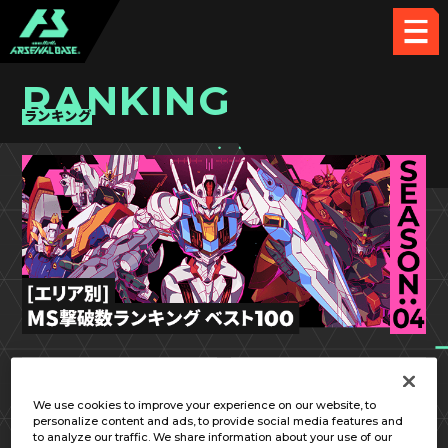
RANKING
ランキング
SEASON:04
関東①
We use cookies to improve your experience on our website, to
personalize content and ads, to provide social media features and
to analyze our traffic. We share information about your use of our