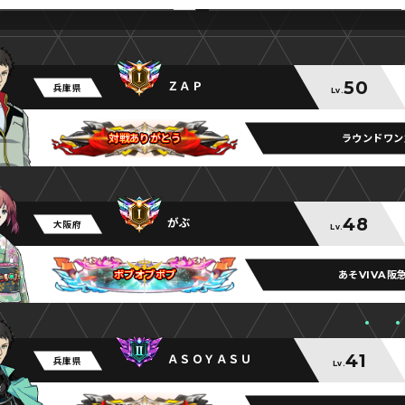
50
ＺＡＰ
兵庫県
Lv.
ラウンドワン
対戦ありがとう
対戦ありがとう
対戦ありがとう
48
がぶ
大阪府
Lv.
あそVIVA阪
ボブオブボブ
ボブオブボブ
ボブオブボブ
41
ＡＳＯＹＡＳＵ
兵庫県
Lv.