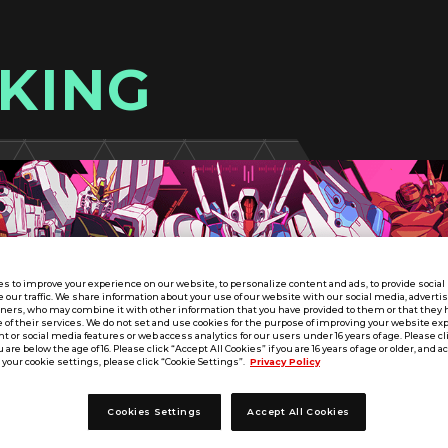
KING
s to improve your experience on our website, to personalize content and ads, to provide socia
e our traffic. We share information about your use of our website with our social media, adverti
tners, who may combine it with other information that you have provided to them or that they 
 of their services. We do not set and use cookies for the purpose of improving your website ex
 or social media features or web access analytics for our users under 16 years of age. Please cli
u are below the age of 16. Please click “Accept All Cookies” if you are 16 years of age or older, and a
your cookie settings, please click “Cookie Settings”.
Privacy Policy
Cookies Settings
Accept All Cookies
SEASON:04
近畿