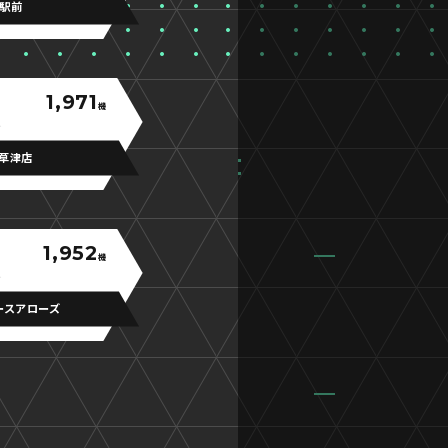
路駅前
1,971
機
草津店
1,952
機
ースアローズ