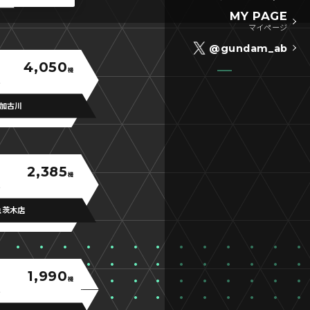
MY PAGE
マイページ
@gundam_ab
4,050
機
加古川
2,385
機
急茨木店
1,990
機