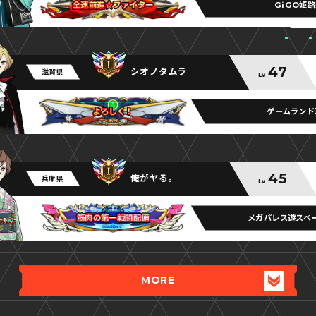
GiGO姫
全速前進☆ファイター
全速前進☆ファイター
全速前進☆ファイター
47
シオノタムラ
滋賀県
Lv.
ゲームランド
よろしく！
よろしく！
よろしく！
45
俺がヤる。
兵庫県
Lv.
メガパレス遊スペ
筋肉の第一戦闘配備
筋肉の第一戦闘配備
筋肉の第一戦闘配備
MORE