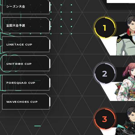
シーズン大会
1
全国大会予選
LINXTAGE CUP
UNITRIBE CUP
2
FORSQUAD CUP
WAVECHOES CUP
3