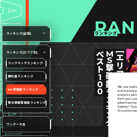
RAN
ランキング
ランキング[全国]
ランキング[エリア別]
ランクマッチランキング
勝利数ランキング
We use cookie
MS撃破数ランキング
and to analyz
analytics par
from your use
拠点戦艦撃破数ランキング
advertisement
Cookies” if yo
To customize 
ワンデー大会