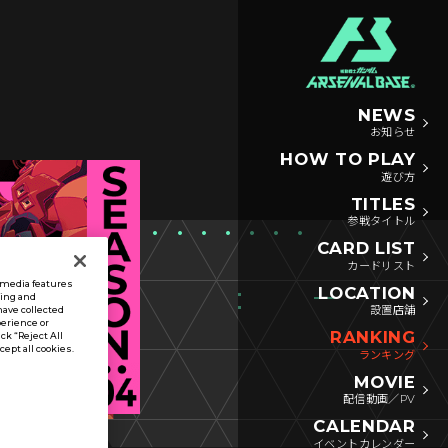
NEWS
お知らせ
HOW TO PLAY
遊び方
TITLES
参戦タイトル
CARD LIST
カードリスト
l media features
LOCATION
sing and
設置店舗
have collected
perience or
RANKING
ck “Reject All
ccept all cookies.
ランキング
MOVIE
配信動画／PV
CALENDAR
イベントカレンダー