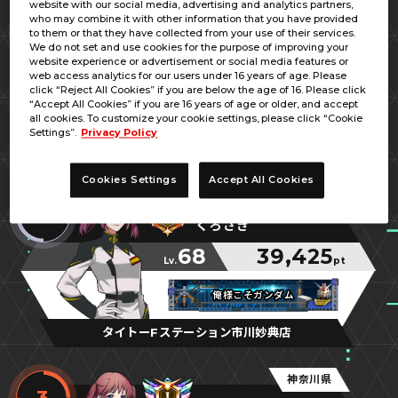
website with our social media, advertising and analytics partners,
神奈川県
who may combine it with other information that you have provided
1
to them or that they have collected from your use of their services.
うーω／ノスケ財団
We do not set and use cookies for the purpose of improving your
website experience or advertisement or social media features or
67
42,828
web access analytics for our users under 16 years of age. Please
Lv.
pt
click “Reject All Cookies” if you are below the age of 16. Please click
“Accept All Cookies” if you are 16 years of age or older, and accept
ありがとう
ありがとう
ありがとう
all cookies. To customize your cookie settings, please click “Cookie
Settings”.
Privacy Policy
神奈川レジャーランド厚木店
Cookies Settings
Accept All Cookies
千葉県
2
くろさき
68
39,425
Lv.
pt
俺様こそガンダム
俺様こそガンダム
俺様こそガンダム
タイトーFステーション市川妙典店
神奈川県
3