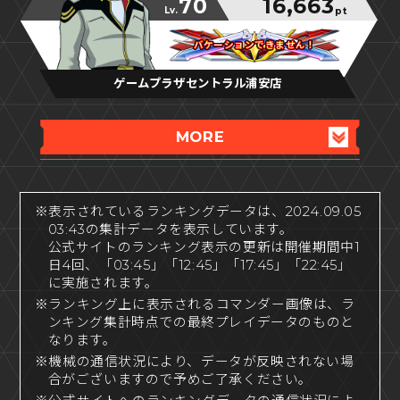
70
16,663
Lv.
pt
バケーションできません！
バケーションできません！
バケーションできません！
ゲームプラザセントラル浦安店
MORE
※表示されているランキングデータは、2024.09.05
03:43の集計データを表示しています。
公式サイトのランキング表示の更新は開催期間中1
日4回、「03:45」「12:45」「17:45」「22:45」
に実施されます。
※ランキング上に表示されるコマンダー画像は、ラ
ンキング集計時点での最終プレイデータのものと
なります。
※機械の通信状況により、データが反映されない場
合がございますので予めご了承ください。