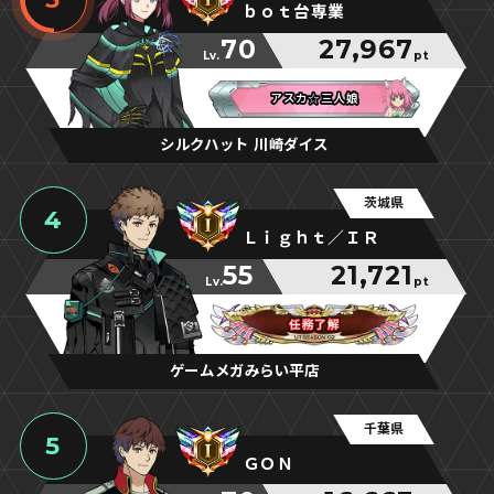
ｂｏｔ台専業
70
27,967
Lv.
pt
アスカ☆三人娘
アスカ☆三人娘
アスカ☆三人娘
シルクハット 川崎ダイス
茨城県
4
Ｌｉｇｈｔ／ＩＲ
55
21,721
Lv.
pt
任務了解
任務了解
任務了解
ゲームメガみらい平店
千葉県
5
ＧＯＮ