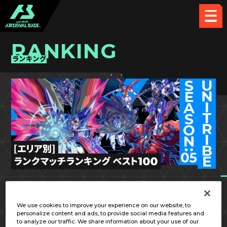
RANKING
ランキング
UT SEASON:05
関東②
We use cookies to improve your experience on our website, to
personalize content and ads, to provide social media features and
to analyze our traffic. We share information about your use of our