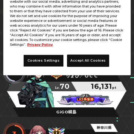
website with our social media, advertising and analytics partners,
神奈川県
who may combine it with other information that you have provided
1
to them or that they have collected from your use of their services.
さいとうの腹スイカ割
We do not set and use cookies for the purpose of improving your
website experience or advertisement or social media features or
70
22,028
web access analytics for our users under 16 years of age. Please
Lv.
pt
click “Reject All Cookies” if you are below the age of 16. Please click
“Accept All Cookies” if you are 16 years of age or older, and accept
アスカ☆お兄ちゃん
アスカ☆お兄ちゃん
アスカ☆お兄ちゃん
all cookies. To customize your cookie settings, please click “Cookie
Settings”.
Privacy Policy
namcoラゾーナ川崎店
Cookies Settings
Accept All Cookies
神奈川県
2
りょび／ＯＣＣ
70
16,131
Lv.
pt
LX3準優勝
LX3準優勝
LX3準優勝
GiGO綱島
神奈川県
3