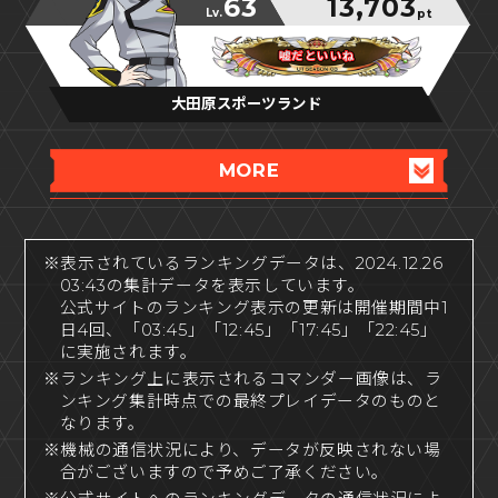
63
13,703
Lv.
pt
嘘だといいね
嘘だといいね
嘘だといいね
大田原スポーツランド
MORE
※表示されているランキングデータは、2024.12.26
03:43の集計データを表示しています。
公式サイトのランキング表示の更新は開催期間中1
日4回、「03:45」「12:45」「17:45」「22:45」
に実施されます。
※ランキング上に表示されるコマンダー画像は、ラ
ンキング集計時点での最終プレイデータのものと
なります。
※機械の通信状況により、データが反映されない場
合がございますので予めご了承ください。