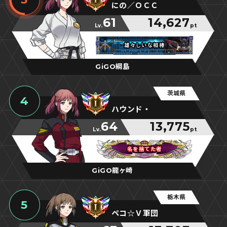
にの／ＯＣＣ
61
14,627
Lv.
pt
雄々しいな相棒
雄々しいな相棒
雄々しいな相棒
GiGO綱島
茨城県
4
ハウンド・
64
13,775
Lv.
pt
名を捨てた者
名を捨てた者
名を捨てた者
GiGO龍ヶ崎
栃木県
5
ペコ☆Ｖ軍団