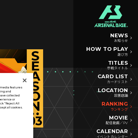
NEWS
お知らせ
HOW TO PLAY
遊び方
TITLES
参戦タイトル
CARD LIST
カードリスト
l media features
LOCATION
sing and
設置店舗
have collected
perience or
RANKING
ck “Reject All
ccept all cookies.
ランキング
MOVIE
配信動画／PV
CALENDAR
イベントカレンダー