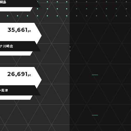
綱島
35,661
pt
ーナ川崎店
26,691
pt
ン高津