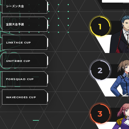
シーズン大会
1
全国大会予選
LINXTAGE CUP
UNITRIBE CUP
2
FORSQUAD CUP
WAVECHOES CUP
3