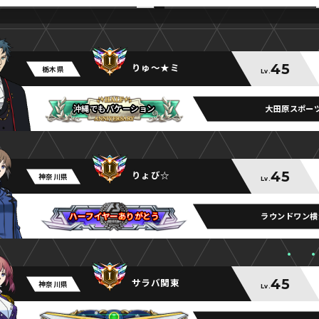
45
りゅ～★ミ
栃木県
Lv.
大田原スポー
沖縄でもバケーション
沖縄でもバケーション
沖縄でもバケーション
45
りょび☆
神奈川県
Lv.
ラウンドワン横
ハーフイヤーありがとう
ハーフイヤーありがとう
ハーフイヤーありがとう
45
サラバ関東
神奈川県
Lv.