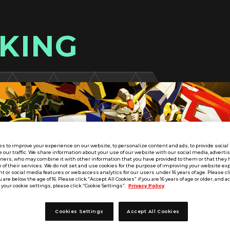
KING
s to improve your experience on our website, to personalize content and ads, to provide socia
e our traffic. We share information about your use of our website with our social media, adverti
tners, who may combine it with other information that you have provided to them or that they 
 of their services. We do not set and use cookies for the purpose of improving your website ex
 or social media features or web access analytics for our users under 16 years of age. Please cli
u are below the age of 16. Please click “Accept All Cookies” if you are 16 years of age or older, and a
your cookie settings, please click “Cookie Settings”.
Privacy Policy
Cookies Settings
Accept All Cookies
SEASON:03
関東②