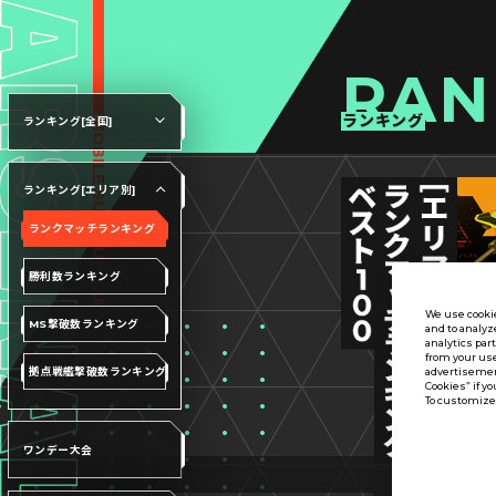
RAN
ランキング
ランキング[全国]
ランキング[エリア別]
ランクマッチランキング
勝利数ランキング
We use cookie
MS撃破数ランキング
and to analyz
analytics par
from your use
advertisement
拠点戦艦撃破数ランキング
Cookies” if yo
To customize 
ワンデー大会