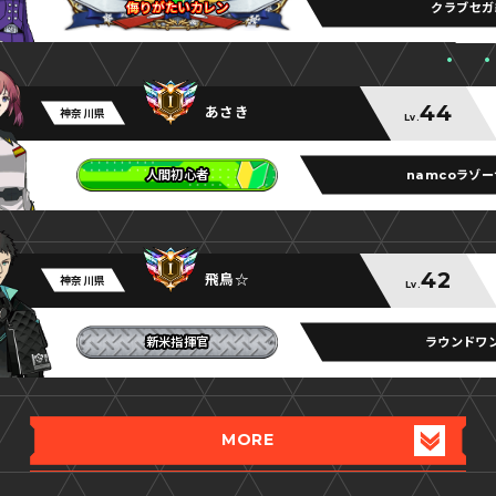
クラブセガ
侮りがたいカレン
侮りがたいカレン
侮りがたいカレン
44
あさき
神奈川県
Lv.
namcoラゾ
人間初心者
人間初心者
人間初心者
42
飛鳥☆
神奈川県
Lv.
ラウンドワ
新米指揮官
新米指揮官
新米指揮官
MORE