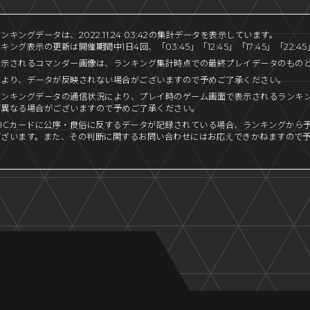
キングデータは、2022.11.24 03:42の集計データを表示しています。
ング表示の更新は開催期間中1日4回、「03:45」「12:45」「17:45」「22:
表示されるコマンダー画像は、ランキング集計時点での最終プレイデータのもの
により、データが反映されない場合がございますので予めご了承ください。
ランキングデータの通信状況により、プレイ時のゲーム画面で表示されるランキ
が異なる場合がございますので予めご了承ください。
ICカードに公序・良俗に反するデータが記録されている場合、ランキングから
ございます。また、その判断に関するお問い合わせにはお応えできかねますので