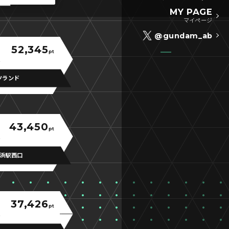
MY PAGE
マイページ
@gundam_ab
52,345
pt
ツランド
43,450
pt
浜駅西口
37,426
pt