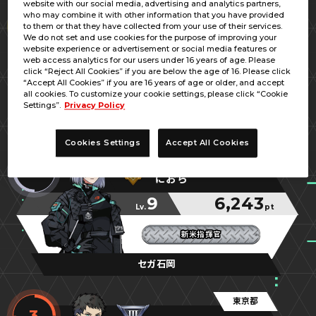
website with our social media, advertising and analytics partners,
埼玉県
who may combine it with other information that you have provided
1
to them or that they have collected from your use of their services.
Ａｏ
We do not set and use cookies for the purpose of improving your
website experience or advertisement or social media features or
7
7,909
web access analytics for our users under 16 years of age. Please
Lv.
pt
click “Reject All Cookies” if you are below the age of 16. Please click
“Accept All Cookies” if you are 16 years of age or older, and accept
新米の指揮官
新米の指揮官
新米の指揮官
all cookies. To customize your cookie settings, please click “Cookie
Settings”.
Privacy Policy
ラウンドワンスタジアム朝霞店
Cookies Settings
Accept All Cookies
茨城県
2
におら
9
6,243
Lv.
pt
新米指揮官
新米指揮官
新米指揮官
セガ石岡
東京都
3