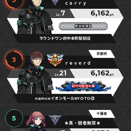
ｃａｒｒｙ
7
6,162
Lv.
pt
新米指揮官
新米指揮官
新米指揮官
ラウンドワン府中本町駅前店
京都府
3
ｒｅｖｅｒｄ
21
6,162
Lv.
pt
初代可能性の獣
初代可能性の獣
初代可能性の獣
namcoイオンモールKYOTO店
千葉県
5
★真・弱者無双★