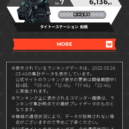
7
6,136
Lv.
pt
新米指揮官
新米指揮官
新米指揮官
タイトーステーション 船橋
MORE
※表示されているランキングデータは、2022.03.26
03:45の集計データを表示しています。
公式サイトのランキング表示の更新は開催期間中1
日4回、「03:45」「12:45」「17:45」「22:45」
に実施されます。
※ランキング上に表示されるコマンダー画像は、ラ
ンキング集計時点での最終プレイデータのものと
なります。
※機械の通信状況により、データが反映されない場
合がございますので予めご了承ください。