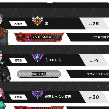
28
累
大阪府
Lv.
セガ新三国ア
レジェンドザ不死鳥
レジェンドザ不死鳥
レジェンドザ不死鳥
14
＄ＢＢＢ＄
福岡県
Lv.
ラウンドワンスタ
新米指揮官
新米指揮官
新米指揮官
30
伊達じゃない富沢
愛知県
Lv.