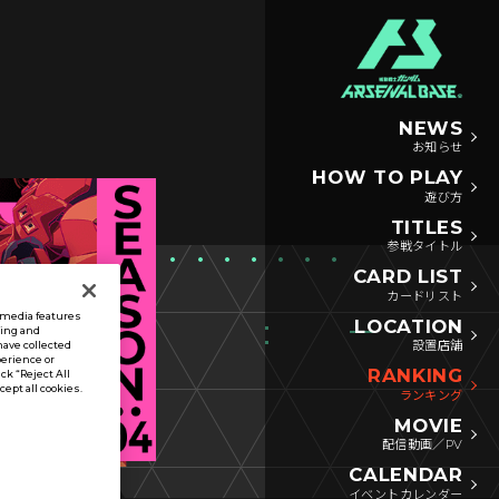
NEWS
お知らせ
HOW TO PLAY
遊び方
TITLES
参戦タイトル
CARD LIST
カードリスト
l media features
LOCATION
sing and
設置店舗
have collected
perience or
RANKING
ck “Reject All
ccept all cookies.
ランキング
MOVIE
配信動画／PV
CALENDAR
イベントカレンダー