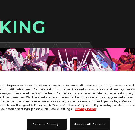
KING
s to improve your experience on our website, to personalize content and ads, to provide socia
e our traffic. We share information about your use of our website with our social media, adverti
tners, who may combine it with other information that you have provided to them or that they 
 of their services. We do not set and use cookies for the purpose of improving your website ex
 or social media features or web access analytics for our users under 16 years of age. Please cli
u are below the age of 16. Please click “Accept All Cookies” if you are 16 years of age or older, and a
your cookie settings, please click “Cookie Settings”.
Privacy Policy
Cookies Settings
Accept All Cookies
SEASON:04
第8回