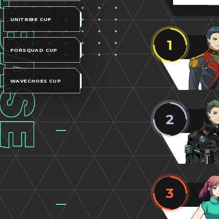
UNITRIBE CUP
1
FORSQUAD CUP
WAVECHOES CUP
2
3