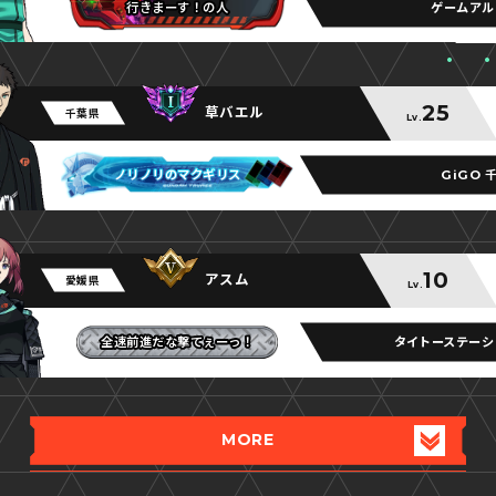
ゲームアル
行きまーす！の人
行きまーす！の人
行きまーす！の人
25
草バエル
千葉県
Lv.
GiGO 
ノリノリのマクギリス
ノリノリのマクギリス
10
アスム
愛媛県
Lv.
タイトーステーシ
全速前進だな撃てぇーっ！
全速前進だな撃てぇーっ！
全速前進だな撃てぇーっ！
MORE