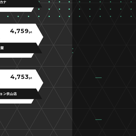
カナ
4,759
pt
千葉
4,753
pt
ョン衣山店