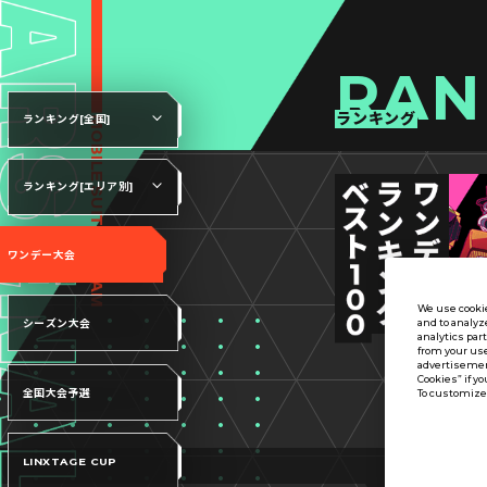
RAN
ランキング
ランキング[全国]
ランキング[エリア別]
ワンデー大会
We use cookie
and to analyz
シーズン大会
analytics par
from your use
advertisement
Cookies” if yo
全国大会予選
To customize 
LINXTAGE CUP