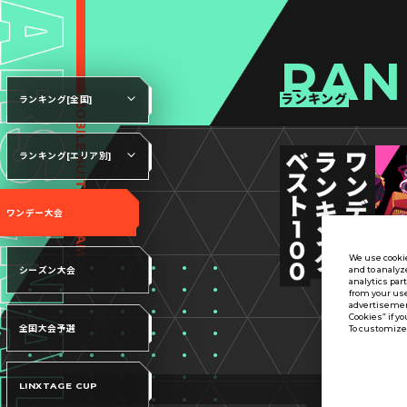
RAN
ランキング
ランキング[全国]
ランキング[エリア別]
ワンデー大会
We use cookie
and to analyz
シーズン大会
analytics par
from your use
advertisement
Cookies” if yo
全国大会予選
To customize 
LINXTAGE CUP