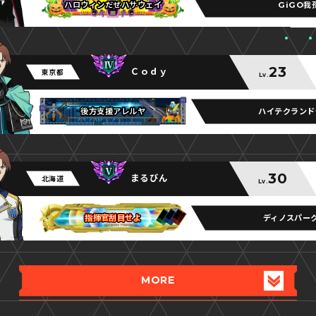
GiGO我
ハロウィンだぜハサウェイ
ハロウィンだぜハサウェイ
ハロウィンだぜハサウェイ
23
Ｃｏｄｙ
東京都
Lv.
ハイテクランド
後方支援アレルヤ
後方支援アレルヤ
後方支援アレルヤ
30
まるびん
北海道
Lv.
ディノスパー
指揮官刮目せよ
指揮官刮目せよ
指揮官刮目せよ
MORE