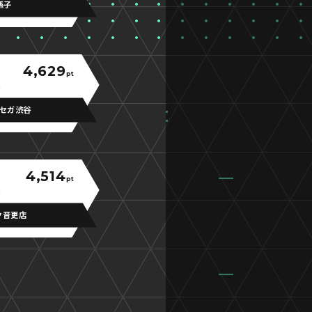
孫子
4,629
pt
セガ渋谷
4,514
pt
ク音更店