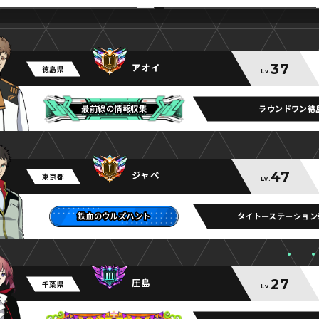
37
アオイ
徳島県
Lv.
ラウンドワン徳
最前線の情報収集
最前線の情報収集
最前線の情報収集
47
ジャベ
東京都
Lv.
タイトーステーション
鉄血のウルズハント
鉄血のウルズハント
鉄血のウルズハント
27
圧島
千葉県
Lv.