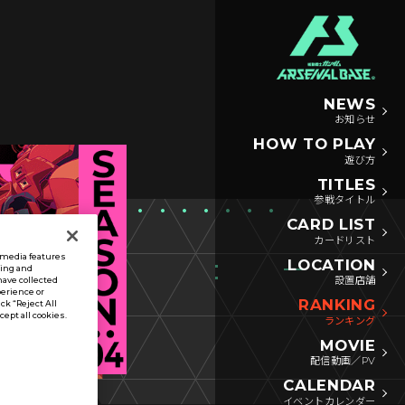
NEWS
お知らせ
HOW TO PLAY
遊び方
TITLES
参戦タイトル
CARD LIST
カードリスト
l media features
LOCATION
sing and
設置店舗
have collected
perience or
RANKING
ck “Reject All
ccept all cookies.
ランキング
MOVIE
配信動画／PV
CALENDAR
イベントカレンダー