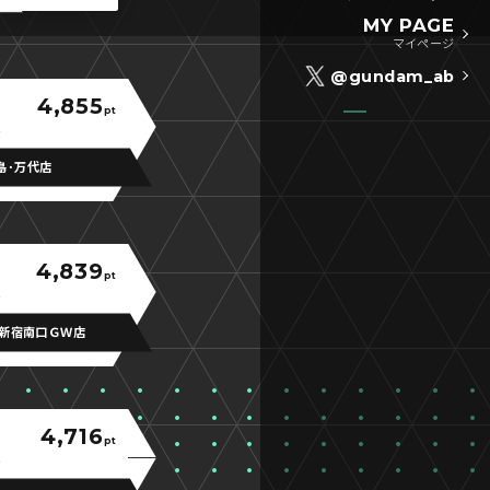
MY PAGE
マイページ
@gundam_ab
4,855
pt
島･万代店
4,839
pt
新宿南口ＧＷ店
4,716
pt