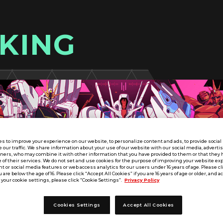
KING
s to improve your experience on our website, to personalize content and ads, to provide socia
e our traffic. We share information about your use of our website with our social media, adverti
tners, who may combine it with other information that you have provided to them or that they 
 of their services. We do not set and use cookies for the purpose of improving your website ex
 or social media features or web access analytics for our users under 16 years of age. Please cli
u are below the age of 16. Please click “Accept All Cookies” if you are 16 years of age or older, and a
your cookie settings, please click “Cookie Settings”.
Privacy Policy
Cookies Settings
Accept All Cookies
SEASON:04
第12回