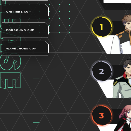
UNITRIBE CUP
1
FORSQUAD CUP
WAVECHOES CUP
2
3