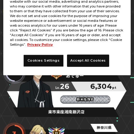
website with our social media, advertising and analytics partners,
東京都
who may combine it with other information that you have provided
1
to them or that they have collected from your use of their services.
ジェシカ
We do not set and use cookies for the purpose of improving your
website experience or advertisement or social media features or
30
6,369
web access analytics for our users under 16 years of age. Please
Lv.
pt
click “Reject All Cookies” if you are below the age of 16. Please click
“Accept All Cookies” if you are 16 years of age or older, and accept
ノリス☆始めました
ノリス☆始めました
ノリス☆始めました
all cookies. To customize your cookie settings, please click “Cookie
Settings”.
Privacy Policy
○×△□（ラくトス）
Cookies Settings
Accept All Cookies
神奈川県
2
あでゅー
26
6,304
Lv.
pt
新米指揮官
新米指揮官
新米指揮官
楽市楽座湘南藤沢店
神奈川県
3