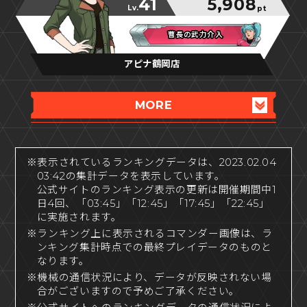
41
5,908
Lv.
pt
曹長の武力介入
曹長の武力介入
曹長の武力介入
アピナ鶴岡店
MORE
※表示されているランキングデータは、2023.02.04
03:42の集計データを表示しています。
公式サイトのランキング表示の更新は開催期間中1
日4回、「03:45」「12:45」「17:45」「22:45」
に実施されます。
※ランキング上に表示されるコマンダー画像は、ラ
ンキング集計時点での最終プレイデータのものと
なります。
※機械の通信状況により、データが反映されない場
合がございますので予めご了承ください。