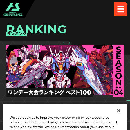
RANKING
ランキング
SEASON:04
第11回
We use cookies to improve your experience on our website, to
personalize content and ads, to provide social media features and
to analyze our traffic. We share information about your use of our