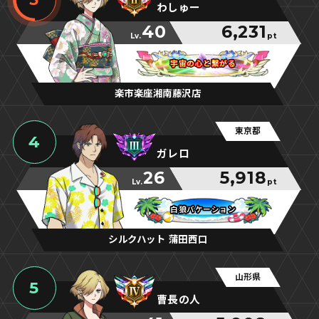
わしゅー
40
6,231
Lv.
pt
宇宙の心と繋がる
宇宙の心と繋がる
宇宙の心と繋がる
楽市楽座湘南藤沢店
東京都
4
ガレロ
26
5,918
Lv.
pt
白狼バケーション
白狼バケーション
白狼バケーション
シルクハット 蒲田西口
山形県
5
曹長の人