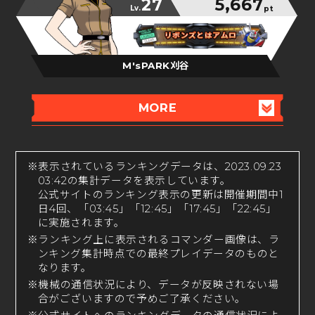
27
5,667
Lv.
pt
リボンズとはアムロ
リボンズとはアムロ
リボンズとはアムロ
M'sPARK刈谷
MORE
※表示されているランキングデータは、2023.09.23
03:42の集計データを表示しています。
公式サイトのランキング表示の更新は開催期間中1
日4回、「03:45」「12:45」「17:45」「22:45」
に実施されます。
※ランキング上に表示されるコマンダー画像は、ラ
ンキング集計時点での最終プレイデータのものと
なります。
※機械の通信状況により、データが反映されない場
合がございますので予めご了承ください。