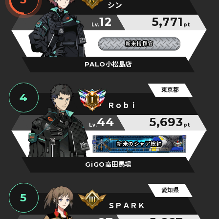
シン
12
5,771
Lv.
pt
新米指揮官
新米指揮官
新米指揮官
PALO小松島店
東京都
4
Ｒｏｂｉ
44
5,693
Lv.
pt
新米のシャア総帥
新米のシャア総帥
新米のシャア総帥
GiGO高田馬場
愛知県
5
ＳＰＡＲＫ