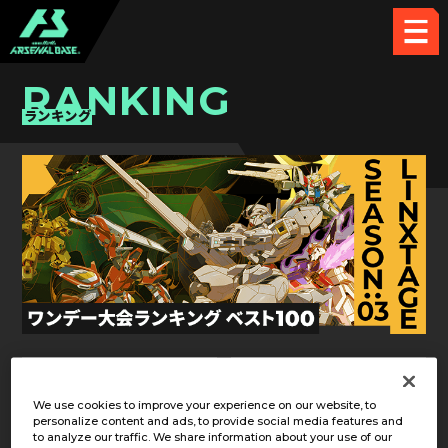
RANKING
ランキング
LX SEASON:03
第5回
We use cookies to improve your experience on our website, to
personalize content and ads, to provide social media features and
to analyze our traffic. We share information about your use of our