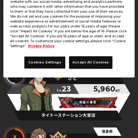
website with our social media, advertising and analytics partners,
東京都
who may combine it with other information that you have provided
1
to them or that they have collected from your use of their services.
けねす・けいしー
We do not set and use cookies for the purpose of improving your
website experience or advertisement or social media features or
23
6,183
web access analytics for our users under 16 years of age. Please
Lv.
pt
click “Reject All Cookies” if you are below the age of 16. Please click
“Accept All Cookies” if you are 16 years of age or older, and accept
青いアーセナル
青いアーセナル
青いアーセナル
all cookies. To customize your cookie settings, please click “Cookie
Settings”.
Privacy Policy
ラウンドワン町田
Cookies Settings
Accept All Cookies
埼玉県
2
さと
23
5,960
Lv.
pt
脅威の暴君
脅威の暴君
脅威の暴君
タイトーステーション大宮店
徳島県
3