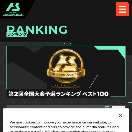
RANKING
ランキング
第2回全国大会 予選
We use cookies to improve your experience on our website, to
personalize content and ads, to provide social media features and
東海
to analyze our traffic. We share information about your use of our