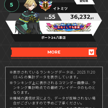
愛知県
5
イトミツ
55
36,232
Lv.
pt
わたくしでも悪魔
わたくしでも悪魔
わたくしでも悪魔
ポート24八事店
MORE
※表示されているランキングデータは、2023.11.20
03:45 の集計データを表示しています。
※ランキング上に表示されるコマンダー画像は、ラ
ンキング集計時点での最終プレイデータのものと
なります。
※機械の通信状況により、データが反映されない場
合がございますので予めご了承ください。