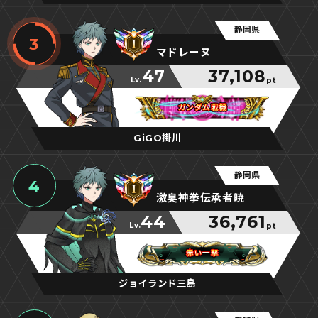
静岡県
3
マドレーヌ
47
37,108
Lv.
pt
ガンダム戦機
ガンダム戦機
ガンダム戦機
GiGO掛川
静岡県
4
激臭神拳伝承者暁
44
36,761
Lv.
pt
赤い一撃
赤い一撃
赤い一撃
ジョイランド三島