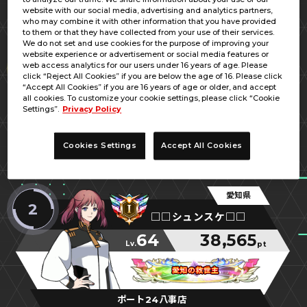
website with our social media, advertising and analytics partners,
who may combine it with other information that you have provided
to them or that they have collected from your use of their services.
We do not set and use cookies for the purpose of improving your
website experience or advertisement or social media features or
愛知県
1
web access analytics for our users under 16 years of age. Please
Ｍｒ．ぷっちょむ
click “Reject All Cookies” if you are below the age of 16. Please click
“Accept All Cookies” if you are 16 years of age or older, and accept
47
39,016
all cookies. To customize your cookie settings, please click “Cookie
Lv.
pt
Settings”.
Privacy Policy
母さんがクダル
母さんがクダル
母さんがクダル
Cookies Settings
Accept All Cookies
VAMP中川
愛知県
2
□□シュンスケ□□
64
38,565
Lv.
pt
愛知の救世主
愛知の救世主
愛知の救世主
ポート24八事店