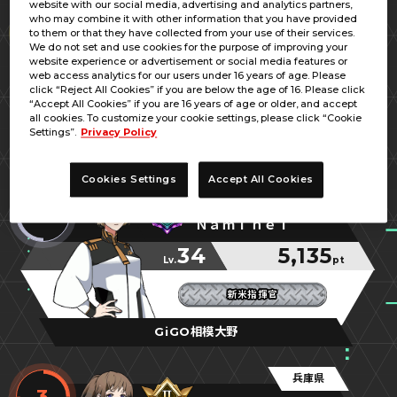
website with our social media, advertising and analytics partners,
栃木県
who may combine it with other information that you have provided
1
to them or that they have collected from your use of their services.
ＭＯＴＯＹ∀ＳＵ
We do not set and use cookies for the purpose of improving your
website experience or advertisement or social media features or
45
5,357
web access analytics for our users under 16 years of age. Please
Lv.
pt
click “Reject All Cookies” if you are below the age of 16. Please click
“Accept All Cookies” if you are 16 years of age or older, and accept
覇神王
覇神王
覇神王
all cookies. To customize your cookie settings, please click “Cookie
Settings”.
Privacy Policy
アピナ小山店
Cookies Settings
Accept All Cookies
神奈川県
2
Ｎａｍｉｈｅｉ
34
5,135
Lv.
pt
新米指揮官
新米指揮官
新米指揮官
GiGO相模大野
兵庫県
3