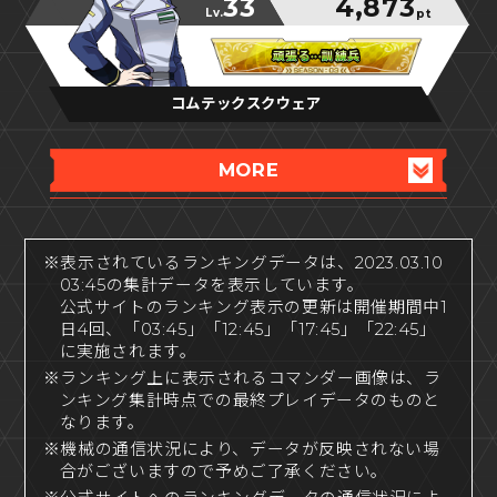
33
4,873
Lv.
pt
頑張る···訓練兵
頑張る···訓練兵
頑張る···訓練兵
コムテックスクウェア
MORE
※表示されているランキングデータは、2023.03.10
03:45の集計データを表示しています。
公式サイトのランキング表示の更新は開催期間中1
日4回、「03:45」「12:45」「17:45」「22:45」
に実施されます。
※ランキング上に表示されるコマンダー画像は、ラ
ンキング集計時点での最終プレイデータのものと
なります。
※機械の通信状況により、データが反映されない場
合がございますので予めご了承ください。