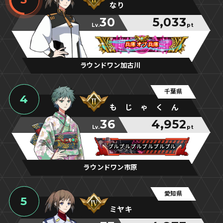
なり
30
5,033
Lv.
pt
兵庫オブ兵庫
兵庫オブ兵庫
兵庫オブ兵庫
ラウンドワン加古川
千葉県
4
も じ ゃ く ん
36
4,952
Lv.
pt
プルプルプルプルプルプル
プルプルプルプルプルプル
プルプルプルプルプルプル
ラウンドワン市原
愛知県
5
ミヤキ