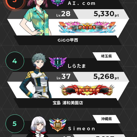
ＡＩ．ｃｏｍ
28
5,330
Lv.
pt
好き☆好き
好き☆好き
好き☆好き
GiGO甲西
埼玉県
4
しらたま
37
5,268
Lv.
pt
自由な砂漠の虎
自由な砂漠の虎
自由な砂漠の虎
宝島 浦和美園店
沖縄県
5
Ｓｉｍｅｏｎ