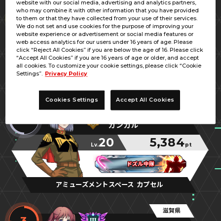
website with our social media, advertising and analytics partners,
東京都
who may combine it with other information that you have provided
1
to them or that they have collected from your use of their services.
Ｍｒ．ＡＯ
We do not set and use cookies for the purpose of improving your
website experience or advertisement or social media features or
42
5,574
web access analytics for our users under 16 years of age. Please
Lv.
pt
click “Reject All Cookies” if you are below the age of 16. Please click
“Accept All Cookies” if you are 16 years of age or older, and accept
専用ザクと轟き叫ぶ！
専用ザクと轟き叫ぶ！
専用ザクと轟き叫ぶ！
all cookies. To customize your cookie settings, please click “Cookie
Settings”.
Privacy Policy
ゲームパニック秋葉原
Cookies Settings
Accept All Cookies
東京都
2
ガンガル
20
5,384
Lv.
pt
ドズル中隊
ドズル中隊
ドズル中隊
アミューズメントスペース カプセル
滋賀県
3