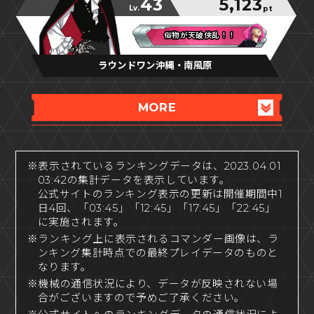
43
5,123
Lv.
pt
俗物が天破侠乱！！
俗物が天破侠乱！！
俗物が天破侠乱！！
ラウンドワン沖縄・南風原
MORE
※表示されているランキングデータは、2023.04.01
03:42の集計データを表示しています。
公式サイトのランキング表示の更新は開催期間中1
日4回、「03:45」「12:45」「17:45」「22:45」
に実施されます。
※ランキング上に表示されるコマンダー画像は、ラ
ンキング集計時点での最終プレイデータのものと
なります。
※機械の通信状況により、データが反映されない場
合がございますので予めご了承ください。